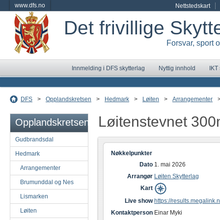
www.dfs.no
Nettstedskart
Det frivillige Skyt
Forsvar, sport 
Innmelding i DFS skytterlag
Nyttig innhold
IKT
DFS
>
Opplandskretsen
>
Hedmark
>
Løiten
>
Arrangementer
Løitenstevnet 30
Opplandskretsen
Gudbrandsdal
Nøkkelpunkter
Hedmark
Dato
1. mai 2026
Arrangementer
Arrangør
Løiten Skytterlag
Brumunddal og Nes
Kart
Lismarken
Live show
https://results.megalink.n
Løiten
Kontaktperson
Einar Myki