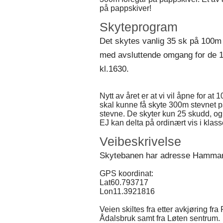
på pappskiver!
Skyteprogram
Det skytes vanlig 35 sk på 100m
med avsluttende omgang for de 12
kl.1630.
Nytt av året er at vi vil åpne for at
skal kunne få skyte 300m stevnet 
stevne. De skyter kun 25 skudd, og 
EJ kan delta på ordinært vis i klas
Veibeskrivelse
Skytebanen har adresse Hamma
GPS koordinat:
Lat60.793717
Lon11.3921816
Veien skiltes fra etter avkjøring f
Ådalsbruk samt fra Løten sentrum.