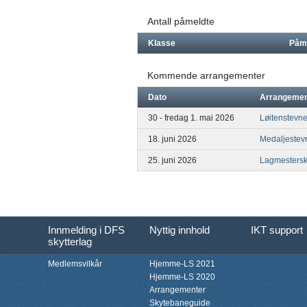
Antall påmeldte
Klasse
Påm
Kommende arrangementer
Dato
Arrangeme
30 - fredag 1. mai 2026
Løitenstevn
18. juni 2026
Medaljestev
25. juni 2026
Lagmestersk
Innmelding i DFS
Nyttig innhold
IKT support
skytterlag
Medlemsvilkår
Hjemme-LS 2021
Hjemme-LS 2020
Arrangementer
Skytebaneguide