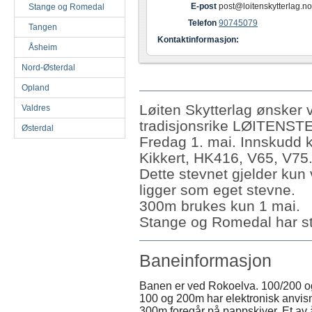
E-post
post@loitenskytterlag.no
Stange og Romedal
Telefon
90745079
Tangen
Kontaktinformasjon:
Åsheim
Nord-Østerdal
Opland
Løiten Skytterlag ønsker 
Valdres
tradisjonsrike LØITENSTE
Østerdal
Fredag 1. mai. Innskudd kr
Kikkert, HK416, V65, V75.
Dette stevnet gjelder ku
ligger som eget stevne.
300m brukes kun 1 mai.
Stange og Romedal har ste
Baneinformasjon
Banen er ved Rokoelva. 100/200 
100 og 200m har elektronisk anvisn
300m foregår på pappskiver. Et av år