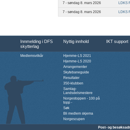
7 - søndag 8. mars 2026
LDKS F
7 - søndag 8. mars 2026
LDKS F
Innmelding i DFS
Nyttig innhold
IKT support
skytterlag
Medlemsvilkår
Hjemme-LS 2021
Hjemme-LS 2020
Arrangementer
Skytebaneguide
Resultater
350-klubben
Samlag-
Landsdelsmestere
Norgestoppen - 100 på
topp -
Søk
Bli medlem skjema
Norgescupen
Post- og besøksad