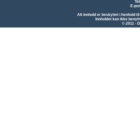
Te
E-pos
Alt innhold er beskyttet i henhold 
Innholdet kan ikke beny
© 2011 - D