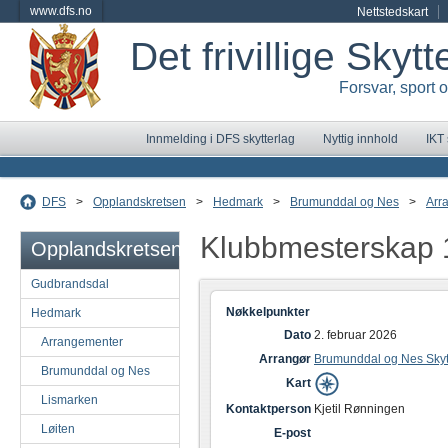
www.dfs.no
Nettstedskart
Det frivillige Skyt
Forsvar, sport 
Innmelding i DFS skytterlag
Nyttig innhold
IKT
DFS
>
Opplandskretsen
>
Hedmark
>
Brumunddal og Nes
>
Arr
Klubbmesterskap
Opplandskretsen
Gudbrandsdal
Nøkkelpunkter
Hedmark
Dato
2. februar 2026
Arrangementer
Arrangør
Brumunddal og Nes Skyt
Brumunddal og Nes
Kart
Lismarken
Kontaktperson
Kjetil Rønningen
Løiten
E-post