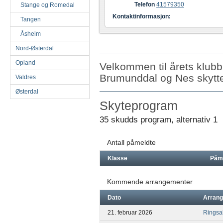
Telefon
41579350
Stange og Romedal
Kontaktinformasjon:
Tangen
Åsheim
Nord-Østerdal
Opland
Velkommen til årets klub
Brumunddal og Nes skytte
Valdres
Østerdal
Skyteprogram
35 skudds program, alternativ 1
Antall påmeldte
Klasse
Påm
Kommende arrangementer
Dato
Arran
21. februar 2026
Ringsa