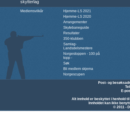
skytterlag
Medlemsvilkår
Hjemme-LS 2021
Hjemme-LS 2020
Arrangementer
Skytebaneguide
Resultater
350-klubben
Samlag-
Landsdelsmestere
Norgestoppen - 100 på
topp -
Søk
Bli medlem skjema
Norgescupen
Post- og besøksad
Te
E-pos
Alt innhold er beskyttet i henhold 
Innholdet kan ikke beny
© 2011 - D