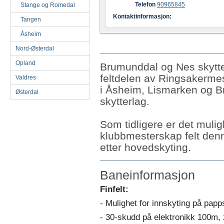
Telefon
90965845
Stange og Romedal
Kontaktinformasjon:
Tangen
Åsheim
Nord-Østerdal
Opland
Brumunddal og Nes skytte
feltdelen av Ringsakermes
Valdres
i Åsheim, Lismarken og 
Østerdal
skytterlag.
Som tidligere er det mulig
klubbmesterskap felt denn
etter hovedskyting.
Baneinformasjon
Finfelt:
- Mulighet for innskyting på pap
- 30-skudd på elektronikk 100m, 