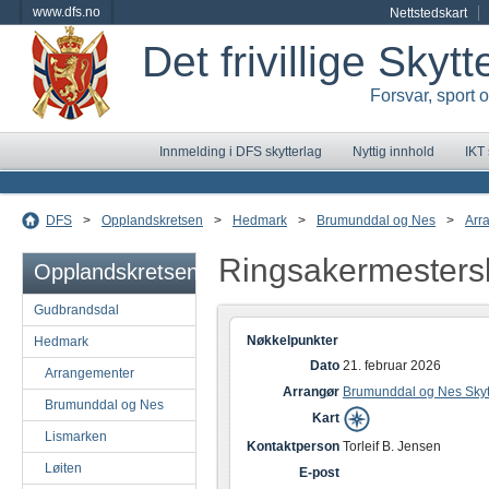
www.dfs.no
Nettstedskart
Det frivillige Skyt
Forsvar, sport 
Innmelding i DFS skytterlag
Nyttig innhold
IKT
DFS
>
Opplandskretsen
>
Hedmark
>
Brumunddal og Nes
>
Arr
Ringsakermestersk
Opplandskretsen
Gudbrandsdal
Nøkkelpunkter
Hedmark
Dato
21. februar 2026
Arrangementer
Arrangør
Brumunddal og Nes Skyt
Brumunddal og Nes
Kart
Lismarken
Kontaktperson
Torleif B. Jensen
Løiten
E-post