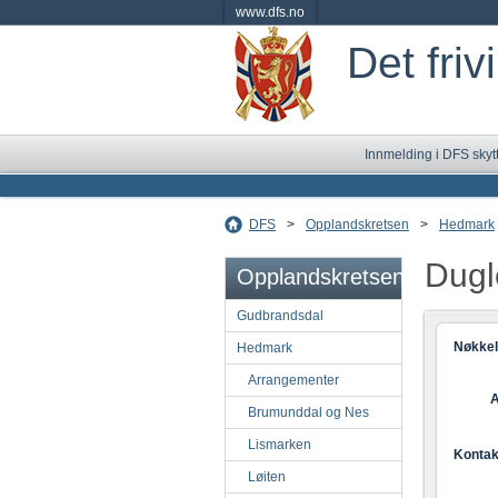
www.dfs.no
Det friv
Innmelding i DFS skyt
DFS
>
Opplandskretsen
>
Hedmark
Dugl
Opplandskretsen
Gudbrandsdal
Nøkkel
Hedmark
Arrangementer
A
Brumunddal og Nes
Lismarken
Kontak
Løiten