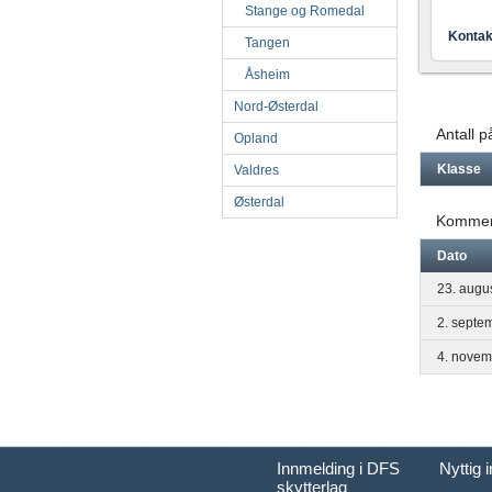
Stange og Romedal
Kontak
Tangen
Åsheim
Nord-Østerdal
Antall 
Opland
Klasse
Valdres
Østerdal
Kommen
Dato
23. augu
2. septe
4. novem
Innmelding i DFS
Nyttig 
skytterlag