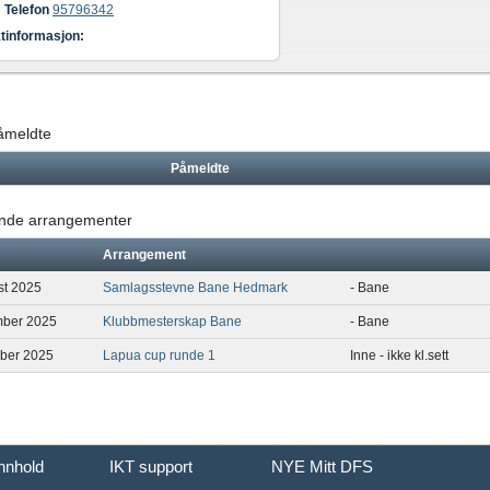
Telefon
95796342
tinformasjon:
påmeldte
Påmeldte
de arrangementer
Arrangement
st 2025
Samlagsstevne Bane Hedmark
- Bane
mber 2025
Klubbmesterskap Bane
- Bane
ber 2025
Lapua cup runde 1
Inne - ikke kl.sett
innhold
IKT support
NYE Mitt DFS