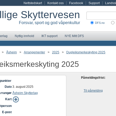
Nettstedskart
Kontakt oss
Facebook
Support
Landssk
illige Skyttervesen
Forsvar, sport og god våpenkultur
DFS.no
terlag
Nyttig innhold
IKT support
NYE Mitt DFS
>
Åsheim
>
Arrangementer
>
2025
>
Dugleiksmerkeskyting 2025
eiksmerkeskyting 2025
Påmeldingsfrist:
punkter
Dato
3. august 2025
Til påmelding
rrangør
Åsheim Skytterlag
Kart
tperson
E-post