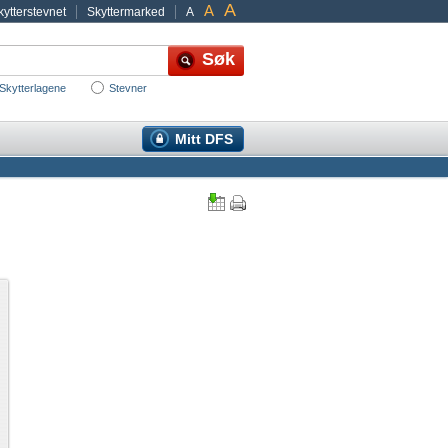
A
A
ytterstevnet
Skyttermarked
A
Skytterlagene
Stevner
Mitt DFS