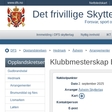
www.dfs.no
Nettstedskart
Det frivillige Skyt
Forsvar, sport 
Innmelding i DFS skytterlag
Nyttig innhold
IKT
DFS
>
Opplandskretsen
>
Hedmark
>
Åsheim
>
Arrangementer
Klubbmesterskap
Opplandskretsen
Gudbrandsdal
Nøkkelpunkter
Hedmark
Dato
2. september 2025
Arrangementer
Arrangør
Åsheim Skytterlag
Brumunddal og Nes
Kart
Lismarken
Kontaktperson
Løiten
E-post