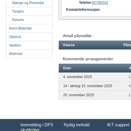
Telefon
95796342
Stange og Romedal
Kontaktinformasjon:
Tangen
Åsheim
Nord-Østerdal
Antall påmeldte
Opland
Klasse
Påm
Valdres
Østerdal
Kommende arrangementer
Dato
A
4. november 2025
L
14 - lørdag 15. november 2025
H
20. november 2025
L
Innmelding i DFS
Nyttig innhold
IKT support
skytterlag