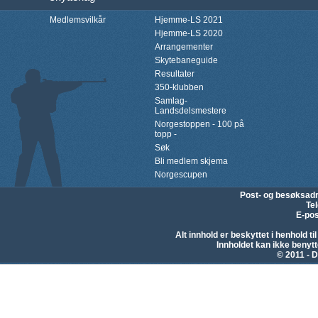
Medlemsvilkår
Hjemme-LS 2021
Hjemme-LS 2020
Arrangementer
Skytebaneguide
Resultater
350-klubben
Samlag-
Landsdelsmestere
Norgestoppen - 100 på
topp -
Søk
Bli medlem skjema
Norgescupen
Post- og besøksad
Te
E-pos
Alt innhold er beskyttet i henhold 
Innholdet kan ikke beny
© 2011 - D