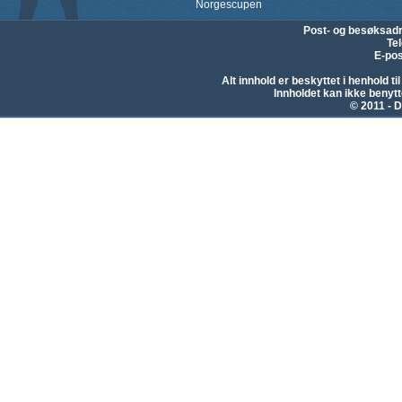
Norgescupen
Post- og besøksad
Te
E-pos
Alt innhold er beskyttet i henhold 
Innholdet kan ikke beny
© 2011 - D