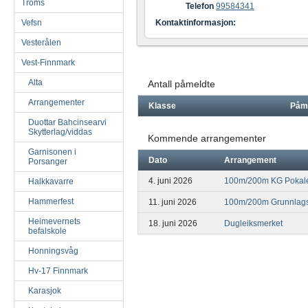
Troms
Telefon
99584341
Vefsn
Kontaktinformasjon:
Vesterålen
Vest-Finnmark
Alta
Antall påmeldte
Arrangementer
Klasse
Påm
Duottar Bahcinsearvi
Skytterlag/viddas
Kommende arrangementer
Garnisonen i
Dato
Arrangement
Porsanger
4. juni 2026
100m/200m KG Pokalen
Halkkavarre
Hammerfest
11. juni 2026
100m/200m Grunnlags
Heimevernets
18. juni 2026
Dugleiksmerket
befalskole
Honningsvåg
Hv-17 Finnmark
Karasjok