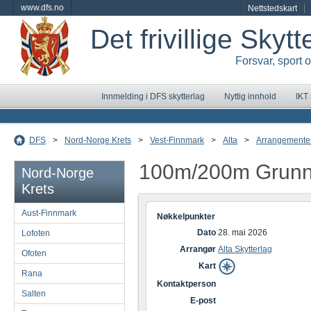
www.dfs.no
Nettstedskart
Det frivillige Skyt
Forsvar, sport 
Innmelding i DFS skytterlag
Nyttig innhold
IKT
DFS
>
Nord-Norge Krets
>
Vest-Finnmark
>
Alta
>
Arrangemente
100m/200m Grunn
Nord-Norge
Krets
Aust-Finnmark
Nøkkelpunkter
Dato
28. mai 2026
Lofoten
Arrangør
Alta Skytterlag
Ofoten
Kart
Rana
Kontaktperson
Salten
E-post