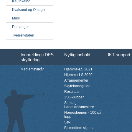
Kautokeino
Kvalsund og Omegn
Masi
Porsanger
Tverrelvdalen
Innmelding i DFS
Nyttig innhold
IKT support
skytterlag
Medlemsvilkår
Hjemme-LS 2021
Hjemme-LS 2020
Arrangementer
Skytebaneguide
Resultater
350-klubben
Samlag-
Landsdelsmestere
Norgestoppen - 100 på
topp -
Søk
Bli medlem skjema