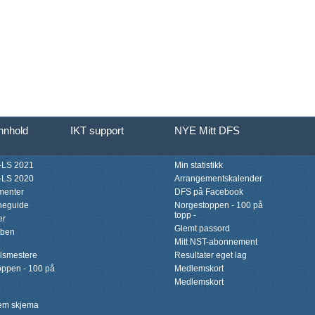
innhold
IKT support
NYE Mitt DFS
LS 2021
Min statistikk
LS 2020
Arrangementskalender
menter
DFS på Facebook
neguide
Norgestoppen - 100 på
topp -
er
Glemt passord
bben
Mitt NST-abonnement
lsmestere
Resultater eget lag
ppen - 100 på
Medlemskort
Medlemskort
lem skjema