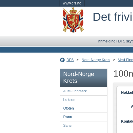
www.dfs.no
Det friv
Innmelding i DFS skyt
DFS
>
Nord-Norge Krets
>
Vest-Fin
100m
Nord-Norge
Krets
Aust-Finnmark
Nøkkel
Lofoten
A
Ofoten
Rana
Kontak
Salten