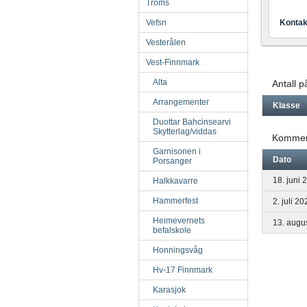
Troms
Vefsn
Kontak
Vesterålen
Vest-Finnmark
Alta
Antall 
Arrangementer
Klasse
Duottar Bahcinsearvi
Skytterlag/viddas
Kommen
Garnisonen i
Dato
Porsanger
18. juni 
Halkkavarre
Hammerfest
2. juli 20
Heimevernets
13. augu
befalskole
Honningsvåg
Hv-17 Finnmark
Karasjok