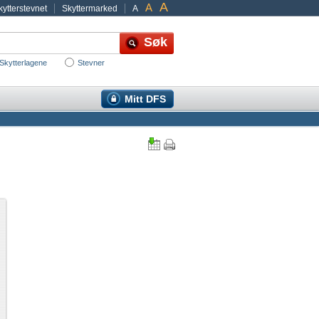
A
A
ytterstevnet
Skyttermarked
A
Skytterlagene
Stevner
Mitt DFS