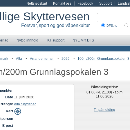
Nettstedskart
Kontakt oss
Facebook
Support
Landssk
illige Skyttervesen
Forsvar, sport og god våpenkultur
DFS.no
terlag
Nyttig innhold
IKT support
NYE Mitt DFS
nmark
>
Alta
>
Arrangementer
>
2026
>
100m/200m Grunnlagspokalen 3
/200m Grunnlagspokalen 3
Påmeldingsfrist:
punkter
01.06 (kl. 21.00) - t.o.m
11.06.2026
Dato
11. juni 2026
rrangør
Alta Skytterlag
Til påmelding
Kart
tperson
E-post