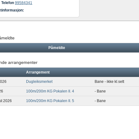
Telefon
99584341
tinformasjon:
påmeldte
Påmeldte
de arrangementer
Arrangement
2026
Dugleiksmerket
Bane - ikke kl.sett
26
100m/200m KG Pokalen II. 4
- Bane
st 2026
100m/200m KG Pokalen II. 5
- Bane