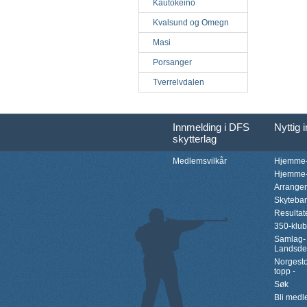
Kautokeino
Kvalsund og Omegn
Masi
Porsanger
Tverrelvdalen
Innmelding i DFS
Nyttig 
skytterlag
Medlemsvilkår
Hjemme-
Hjemme-
Arrange
Skyteba
Resultat
350-klu
Samlag-
Landsde
Norgesto
topp -
Søk
Bli med