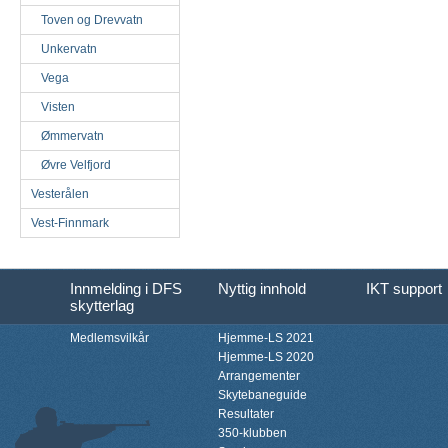
Toven og Drevvatn
Unkervatn
Vega
Visten
Ømmervatn
Øvre Velfjord
Vesterålen
Vest-Finnmark
Innmelding i DFS
Nyttig innhold
IKT support
skytterlag
Medlemsvilkår
Hjemme-LS 2021
Hjemme-LS 2020
Arrangementer
Skytebaneguide
Resultater
350-klubben