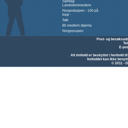
Samlag-
Landsdelsmestere
Norgestoppen - 100 på
topp -
Søk
Bli medlem skjema
Norgescupen
Post- og besøksad
Te
E-pos
Alt innhold er beskyttet i henhold 
Innholdet kan ikke beny
© 2011 - D