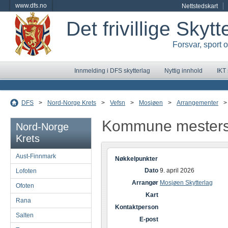
www.dfs.no
Nettstedskart
Det frivillige Skyt
Forsvar, sport 
Innmelding i DFS skytterlag
Nyttig innhold
IKT
DFS
>
Nord-Norge Krets
>
Vefsn
>
Mosjøen
>
Arrangementer
>
Kommune mester
Nord-Norge
Krets
Aust-Finnmark
Nøkkelpunkter
Dato
9. april 2026
Lofoten
Arrangør
Mosjøen Skytterlag
Ofoten
Kart
Rana
Kontaktperson
Salten
E-post