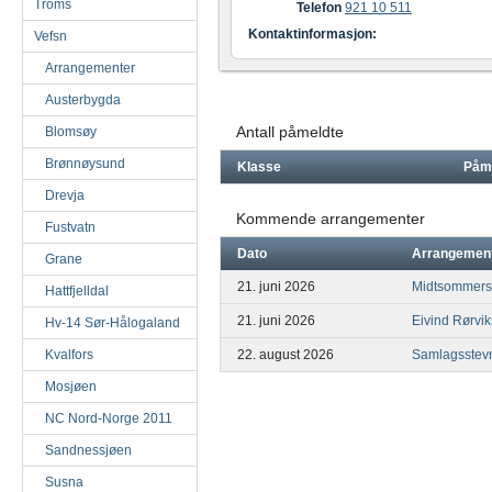
Troms
Telefon
921 10 511
Kontaktinformasjon:
Vefsn
Arrangementer
Austerbygda
Antall påmeldte
Blomsøy
Brønnøysund
Klasse
Påm
Drevja
Kommende arrangementer
Fustvatn
Dato
Arrangemen
Grane
21. juni 2026
Midtsommers
Hattfjelldal
21. juni 2026
Eivind Rørvi
Hv-14 Sør-Hålogaland
Kvalfors
22. august 2026
Samlagsstev
Mosjøen
NC Nord-Norge 2011
Sandnessjøen
Susna