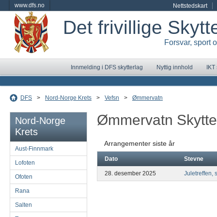
www.dfs.no
Nettstedskart
Det frivillige Skyt
Forsvar, sport 
Innmelding i DFS skytterlag
Nyttig innhold
IKT
DFS
>
Nord-Norge Krets
>
Vefsn
>
Ømmervatn
Ømmervatn Skytte
Nord-Norge
Krets
Arrangementer siste år
Aust-Finnmark
Dato
Stevne
Lofoten
28. desember 2025
Juletreffen, 
Ofoten
Rana
Salten