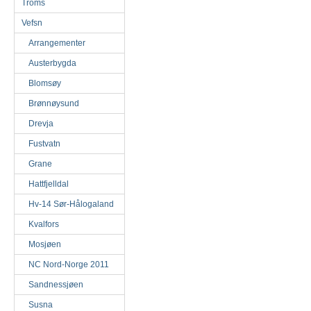
Troms
Vefsn
Arrangementer
Austerbygda
Blomsøy
Brønnøysund
Drevja
Fustvatn
Grane
Hattfjelldal
Hv-14 Sør-Hålogaland
Kvalfors
Mosjøen
NC Nord-Norge 2011
Sandnessjøen
Susna