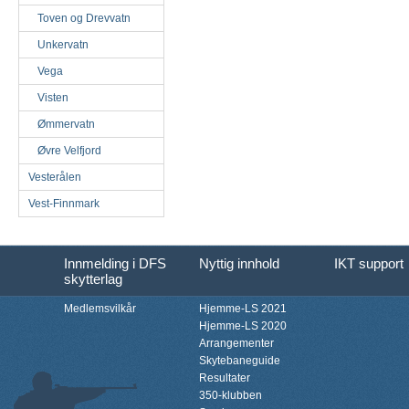
Toven og Drevvatn
Unkervatn
Vega
Visten
Ømmervatn
Øvre Velfjord
Vesterålen
Vest-Finnmark
Innmelding i DFS
Nyttig innhold
IKT support
skytterlag
Medlemsvilkår
Hjemme-LS 2021
Hjemme-LS 2020
Arrangementer
Skytebaneguide
Resultater
350-klubben