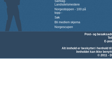
Samlag-
Landsdelsmestere
Norgestoppen - 100 på
topp -
Søk
Bli medlem skjema
Norgescupen
Post- og besøksad
Te
E-pos
Alt innhold er beskyttet i henhold 
Innholdet kan ikke beny
© 2011 - D