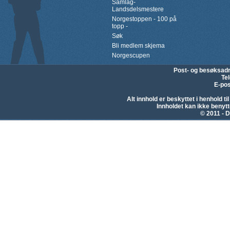
Samlag-
Landsdelsmestere
Norgestoppen - 100 på
topp -
Søk
Bli medlem skjema
Norgescupen
Post- og besøksad
Te
E-pos
Alt innhold er beskyttet i henhold 
Innholdet kan ikke beny
© 2011 - D