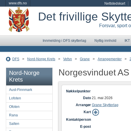
www.dfs.no
Nettstedskart
Det frivillige Skyt
Forsvar, sport 
Innmelding i DFS skytterlag
Nyttig innhold
IKT
DFS
>
Nord-Norge Krets
>
Vefsn
>
Grane
>
Arrangementer
>
Norgesvinduet AS
Nord-Norge
Krets
Aust-Finnmark
Nøkkelpunkter
Dato
21. mai 2026
Lofoten
Arrangør
Grane Skytterlag
Ofoten
Kart
Rana
Kontaktperson
Salten
E-post