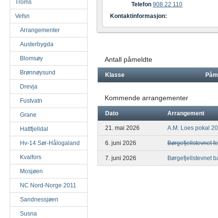
Troms
Telefon
908 22 110
Vefsn
Kontaktinformasjon:
Arrangementer
Austerbygda
Blomsøy
Antall påmeldte
Brønnøysund
Klasse
Påm
Drevja
Kommende arrangementer
Fustvatn
Dato
Arrangement
Grane
21. mai 2026
A.M. Loes pokal 2
Hattfjelldal
Hv-14 Sør-Hålogaland
6. juni 2026
Børgefjellstevnet fe
Kvalfors
7. juni 2026
Børgefjellstevnet 
Mosjøen
NC Nord-Norge 2011
Sandnessjøen
Susna