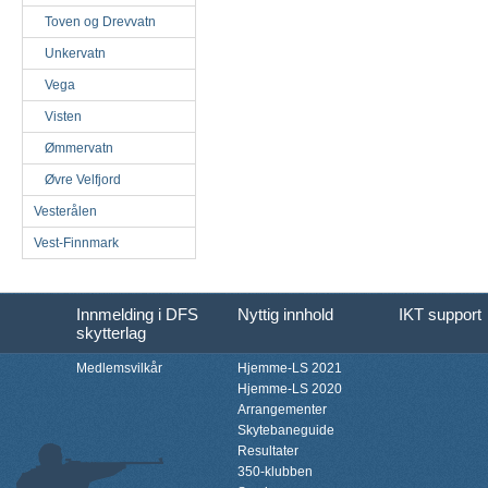
Toven og Drevvatn
Unkervatn
Vega
Visten
Ømmervatn
Øvre Velfjord
Vesterålen
Vest-Finnmark
Innmelding i DFS
Nyttig innhold
IKT support
skytterlag
Medlemsvilkår
Hjemme-LS 2021
Hjemme-LS 2020
Arrangementer
Skytebaneguide
Resultater
350-klubben