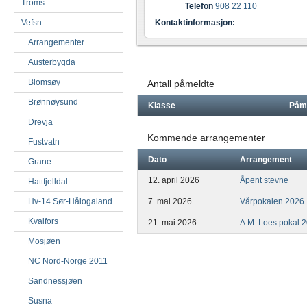
Troms
Telefon
908 22 110
Vefsn
Kontaktinformasjon:
Arrangementer
Austerbygda
Blomsøy
Antall påmeldte
Brønnøysund
Klasse
Påm
Drevja
Kommende arrangementer
Fustvatn
Dato
Arrangement
Grane
12. april 2026
Åpent stevne
Hattfjelldal
Hv-14 Sør-Hålogaland
7. mai 2026
Vårpokalen 2026
Kvalfors
21. mai 2026
A.M. Loes pokal 
Mosjøen
NC Nord-Norge 2011
Sandnessjøen
Susna