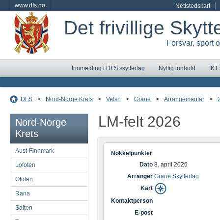
www.dfs.no
Nettstedskart
Det frivillige Skyt
Forsvar, sport 
Innmelding i DFS skytterlag
Nyttig innhold
IKT
DFS
>
Nord-Norge Krets
>
Vefsn
>
Grane
>
Arrangementer
>
LM-felt 2026
Nord-Norge
Krets
Aust-Finnmark
Nøkkelpunkter
Dato
8. april 2026
Lofoten
Arrangør
Grane Skytterlag
Ofoten
Kart
Rana
Kontaktperson
Salten
E-post