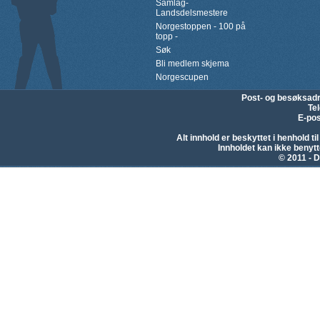
Samlag-
Landsdelsmestere
Norgestoppen - 100 på
topp -
Søk
Bli medlem skjema
Norgescupen
Post- og besøksad
Te
E-pos
Alt innhold er beskyttet i henhold 
Innholdet kan ikke beny
© 2011 - D