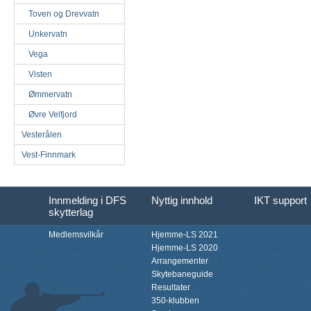
Toven og Drevvatn
Unkervatn
Vega
Visten
Ømmervatn
Øvre Velfjord
Vesterålen
Vest-Finnmark
Innmelding i DFS
Nyttig innhold
IKT support
skytterlag
Medlemsvilkår
Hjemme-LS 2021
Hjemme-LS 2020
Arrangementer
Skytebaneguide
Resultater
350-klubben