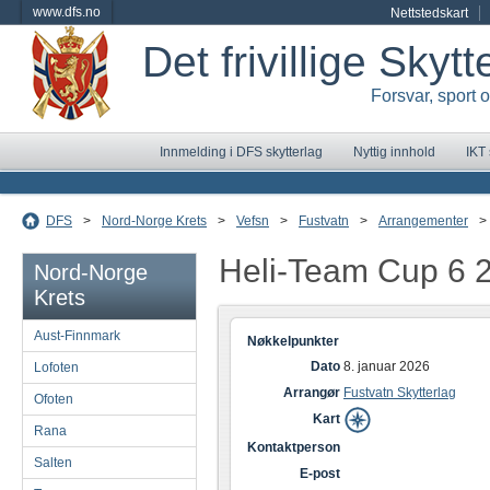
www.dfs.no
Nettstedskart
Det frivillige Skyt
Forsvar, sport 
Innmelding i DFS skytterlag
Nyttig innhold
IKT
DFS
>
Nord-Norge Krets
>
Vefsn
>
Fustvatn
>
Arrangementer
>
Heli-Team Cup 6 
Nord-Norge
Krets
Aust-Finnmark
Nøkkelpunkter
Dato
8. januar 2026
Lofoten
Arrangør
Fustvatn Skytterlag
Ofoten
Kart
Rana
Kontaktperson
Salten
E-post