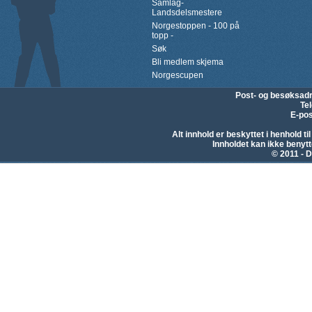
Samlag-
Landsdelsmestere
Norgestoppen - 100 på
topp -
Søk
Bli medlem skjema
Norgescupen
Post- og besøksad
Te
E-pos
Alt innhold er beskyttet i henhold 
Innholdet kan ikke beny
© 2011 - D