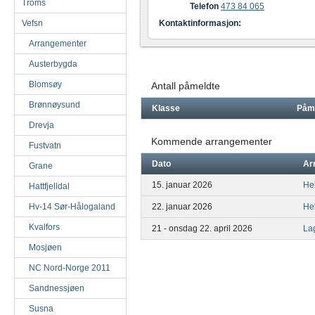
Troms
Telefon
473 84 065
Vefsn
Kontaktinformasjon:
Arrangementer
Austerbygda
Blomsøy
Antall påmeldte
Brønnøysund
Klasse
Påm
Drevja
Kommende arrangementer
Fustvatn
Dato
Ar
Grane
15. januar 2026
He
Hattfjelldal
Hv-14 Sør-Hålogaland
22. januar 2026
He
Kvalfors
21 - onsdag 22. april 2026
La
Mosjøen
NC Nord-Norge 2011
Sandnessjøen
Susna