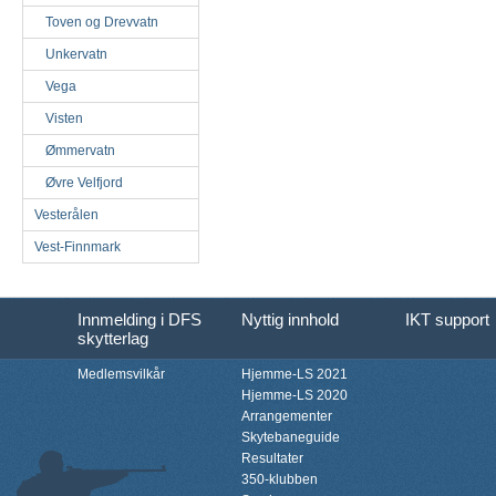
Toven og Drevvatn
Unkervatn
Vega
Visten
Ømmervatn
Øvre Velfjord
Vesterålen
Vest-Finnmark
Innmelding i DFS
Nyttig innhold
IKT support
skytterlag
Medlemsvilkår
Hjemme-LS 2021
Hjemme-LS 2020
Arrangementer
Skytebaneguide
Resultater
350-klubben