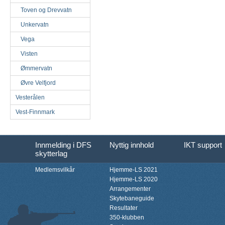
Toven og Drevvatn
Unkervatn
Vega
Visten
Ømmervatn
Øvre Velfjord
Vesterålen
Vest-Finnmark
Innmelding i DFS
Nyttig innhold
IKT support
skytterlag
Medlemsvilkår
Hjemme-LS 2021
Hjemme-LS 2020
Arrangementer
Skytebaneguide
Resultater
350-klubben