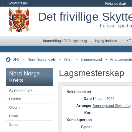
www.dfs.no
Nettstedskart
Det frivillige Skyt
Forsvar, sport 
Innmelding i DFS skytterlag
Nyttig innhold
IKT
DFS
>
Nord-Norge Krets
>
Vefsn
>
Brønnøysund
>
Arrangement
Lagsmesterskap
Nord-Norge
Krets
Aust-Finnmark
Nøkkelpunkter
Dato
14. april 2026
Lofoten
Arrangør
Brønnøysund Skytterlag
Ofoten
Kart
Rana
Kontaktperson
Salten
E-post