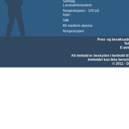
Samlag-
Landsdelsmestere
Norgestoppen - 100 på
topp -
Søk
Bli medlem skjema
Norgescupen
Post- og besøksad
Te
E-pos
Alt innhold er beskyttet i henhold 
Innholdet kan ikke beny
© 2011 - D