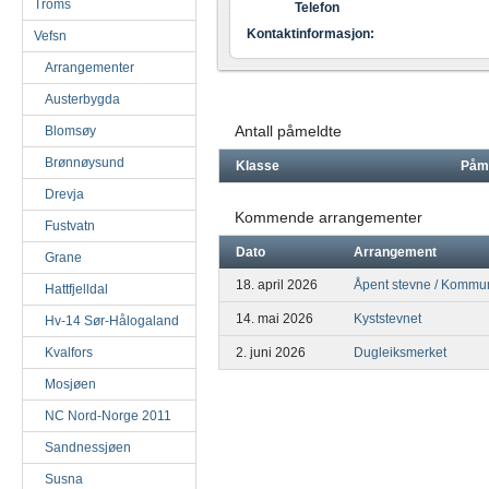
Troms
Telefon
Kontaktinformasjon:
Vefsn
Arrangementer
Austerbygda
Antall påmeldte
Blomsøy
Brønnøysund
Klasse
Påm
Drevja
Kommende arrangementer
Fustvatn
Dato
Arrangement
Grane
18. april 2026
Åpent stevne / Komm
Hattfjelldal
14. mai 2026
Kyststevnet
Hv-14 Sør-Hålogaland
Kvalfors
2. juni 2026
Dugleiksmerket
Mosjøen
NC Nord-Norge 2011
Sandnessjøen
Susna