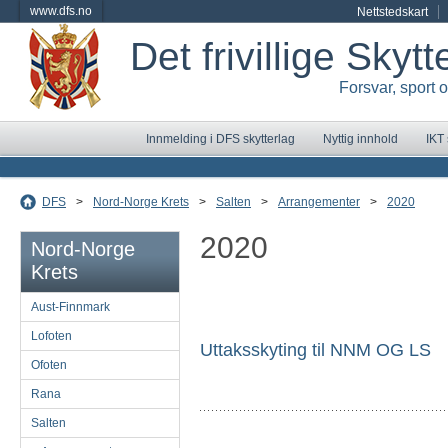
www.dfs.no
Nettstedskart
Det frivillige Skyt
Forsvar, sport 
Innmelding i DFS skytterlag
Nyttig innhold
IKT
DFS
>
Nord-Norge Krets
>
Salten
>
Arrangementer
>
2020
2020
Nord-Norge
Krets
Aust-Finnmark
Lofoten
Uttaksskyting til NNM OG LS
Ofoten
Rana
Salten