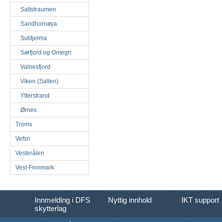
Saltstraumen
Sandhornøya
Sulitjelma
Sørfjord og Omegn
Valnesfjord
Viken (Salten)
Ytterstrand
Ørnes
Troms
Vefsn
Vesterålen
Vest-Finnmark
Innmelding i DFS
Nyttig innhold
IKT support
skytterlag