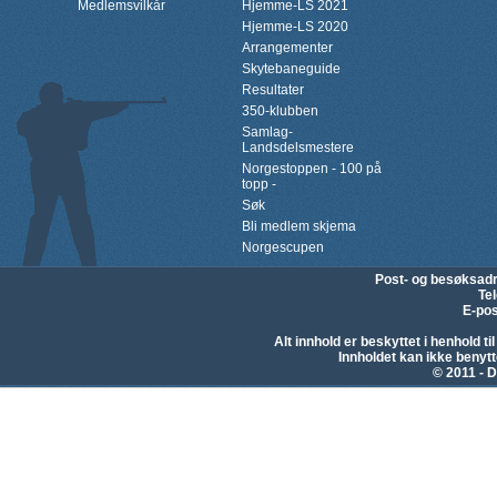
Medlemsvilkår
Hjemme-LS 2021
Hjemme-LS 2020
Arrangementer
Skytebaneguide
Resultater
350-klubben
Samlag-
Landsdelsmestere
Norgestoppen - 100 på
topp -
Søk
Bli medlem skjema
Norgescupen
Post- og besøksad
Te
E-pos
Alt innhold er beskyttet i henhold 
Innholdet kan ikke beny
© 2011 - D