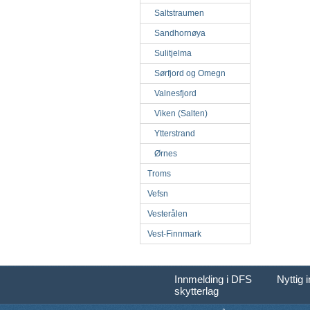
Saltstraumen
Sandhornøya
Sulitjelma
Sørfjord og Omegn
Valnesfjord
Viken (Salten)
Ytterstrand
Ørnes
Troms
Vefsn
Vesterålen
Vest-Finnmark
Innmelding i DFS
Nyttig 
skytterlag