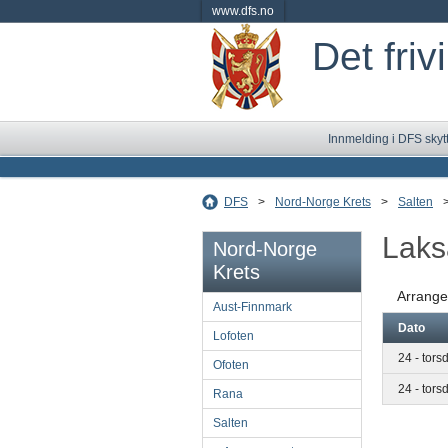
www.dfs.no
Det friv
Innmelding i DFS skyt
DFS
>
Nord-Norge Krets
>
Salten
Laks
Nord-Norge
Krets
Arrange
Aust-Finnmark
Dato
Lofoten
24 - tors
Ofoten
24 - tors
Rana
Salten