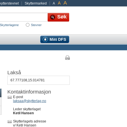
A
A
ytterstevnet
Skyttermarked
A
Skytterlagene
Stevner
Mitt DFS
Lakså
67.777108,15.014781
Kontaktinformasjon
E-post
laksaa@skytterlag.no
Leder skytterlaget
Ketil Hansen
Skytterlagets adresse
v/ Ketil Hansen