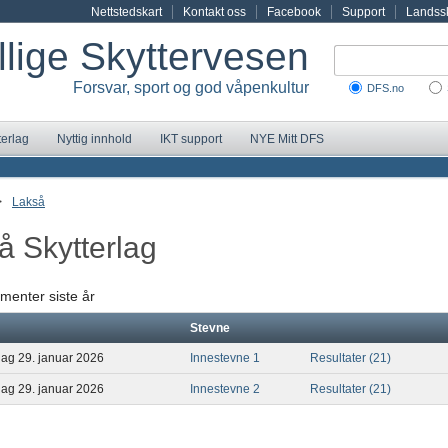
Nettstedskart
Kontakt oss
Facebook
Support
Landssk
illige Skyttervesen
Forsvar, sport og god våpenkultur
DFS.no
terlag
Nyttig innhold
IKT support
NYE Mitt DFS
>
Lakså
å Skytterlag
menter siste år
Stevne
dag 29. januar 2026
Innestevne 1
Resultater (21)
dag 29. januar 2026
Innestevne 2
Resultater (21)