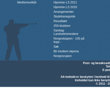
Medlemsvilkår
Hjemme-LS 2021
Hjemme-LS 2020
Arrangementer
Skytebaneguide
Resultater
350-klubben
Samlag-
Landsdelsmestere
Norgestoppen - 100 på
topp -
Søk
Bli medlem skjema
Norgescupen
Post- og besøksad
Te
E-pos
Alt innhold er beskyttet i henhold 
Innholdet kan ikke beny
© 2011 - D