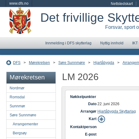
www.dfs.no
Nettstedskart
Det frivillige Skyt
Forsvar, sport 
Innmelding i DFS skytterlag
Nyttig innhold
IKT
DFS
>
Mørekretsen
>
Søre Sunnmøre
>
Hjartåbygda
>
Arrangem
LM 2026
Mørekretsen
Nordmør
Nøkkelpunkter
Romsdal
Dato
22. juni 2026
Sunnmør
Arrangør
Hjartåbygda Skyttarlag
Søre Sunnmøre
Kart
Arrangementer
Kontaktperson
Bergsøy
E-post