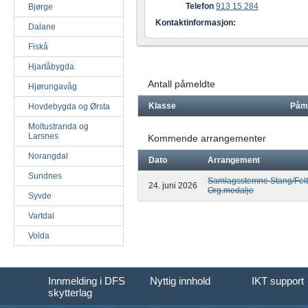
Telefon
913 15 284
Bjørge
Kontaktinformasjon:
Dalane
Fiskå
Hjartåbygda
Antall påmeldte
Hjørungavåg
Klasse
Påm
Hovdebygda og Ørsta
Moltustranda og
Larsnes
Kommende arrangementer
Norangdal
Dato
Arrangement
Sundnes
Samlagsstemne Stang/Felt
24. juni 2026
Org.medalje
Syvde
Vartdal
Volda
Innmelding i DFS
Nyttig innhold
IKT support
skytterlag