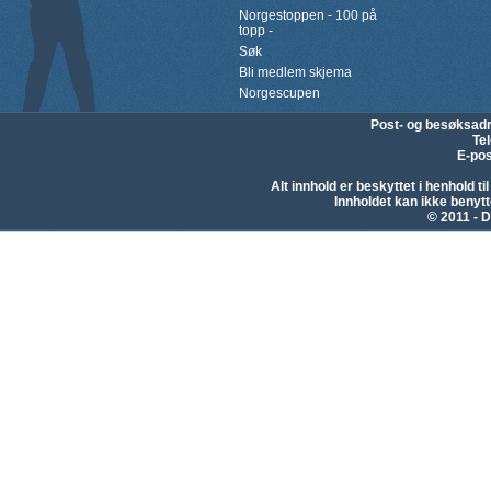
Norgestoppen - 100 på
topp -
Søk
Bli medlem skjema
Norgescupen
Post- og besøksad
Te
E-pos
Alt innhold er beskyttet i henhold 
Innholdet kan ikke beny
© 2011 - D