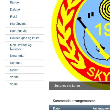
Bjørge
Dalane
Fiskå
Hjartåbygda
Hjørungavåg
Hovdebygda og Ørsta
Moltustranda og
Larsnes
Norangdal
Sundnes
Syvde
Vartdal
Volda
Sundnes skyttarlag
Kommende arrangementer
Dato
Arrangemen