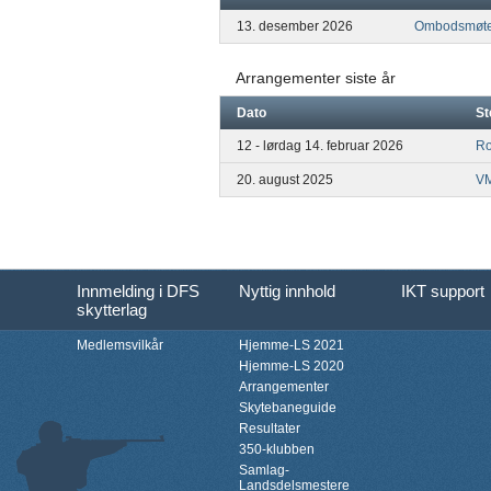
13. desember 2026
Ombodsmøte
Arrangementer siste år
Dato
St
12 - lørdag 14. februar 2026
Ro
20. august 2025
V
Innmelding i DFS
Nyttig innhold
IKT support
skytterlag
Medlemsvilkår
Hjemme-LS 2021
Hjemme-LS 2020
Arrangementer
Skytebaneguide
Resultater
350-klubben
Samlag-
Landsdelsmestere