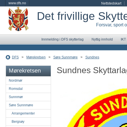
www.dfs.no
Nettstedskart
Det frivillige Skyt
Forsvar, sport 
Innmelding i DFS skytterlag
Nyttig innhold
IKT
DFS
>
Mørekretsen
>
Søre Sunnmøre
>
Sundnes
Sundnes Skyttarla
Mørekretsen
Nordmør
Romsdal
Sunnmør
Søre Sunnmøre
Arrangementer
Bergsøy