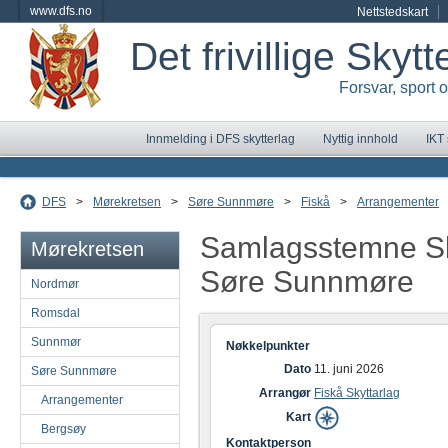
www.dfs.no
Nettstedskart
Det frivillige Skyt
Forsvar, sport 
Innmelding i DFS skytterlag
Nyttig innhold
IKT
DFS
>
Mørekretsen
>
Søre Sunnmøre
>
Fiskå
>
Arrangementer
Samlagsstemne Sk
Mørekretsen
Søre Sunnmøre
Nordmør
Romsdal
Sunnmør
Nøkkelpunkter
Dato
11. juni 2026
Søre Sunnmøre
Arrangør
Fiskå Skyttarlag
Arrangementer
Kart
Bergsøy
Kontaktperson