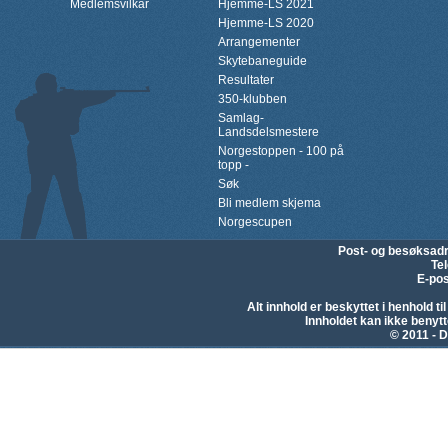
Medlemsvilkår
Hjemme-LS 2021
Hjemme-LS 2020
Arrangementer
Skytebaneguide
Resultater
350-klubben
Samlag-
Landsdelsmestere
Norgestoppen - 100 på
topp -
Søk
Bli medlem skjema
Norgescupen
Post- og besøksad
Te
E-pos
Alt innhold er beskyttet i henhold 
Innholdet kan ikke beny
© 2011 - D