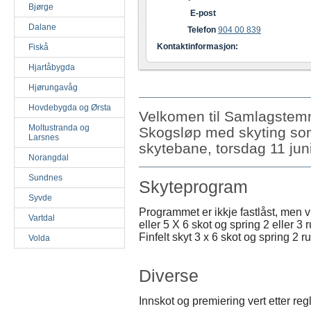
Bjørge
E-post
Dalane
Telefon
904 00 839
Kontaktinformasjon:
Fiskå
Hjartåbygda
Hjørungavåg
Hovdebygda og Ørsta
Velkomen til Samlagste
Moltustranda og
Skogsløp med skyting som 
Larsnes
skytebane, torsdag 11 jun
Norangdal
Sundnes
Skyteprogram
Syvde
Programmet er ikkje fastlåst, men vi 
Vartdal
eller 5 X 6 skot og spring 2 eller 3
Finfelt skyt 3 x 6 skot og spring 2 
Volda
Diverse
Innskot og premiering vert etter r