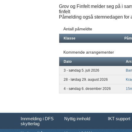
Grov og Finfelt melder seg på i same
finfelt
Påmelding også stemnedagen for a
Antall påmeldte
Klasse
Påm
Kommende arrangementer
Dato
Arr
3 - søndag 5. juli 2026
Ban
28 - lørdag 29. august 2026
Kra
4 - søndag 6. desember 2026
15
Innmelding i DFS
Nyttig innhold
IKT support
skytterlag