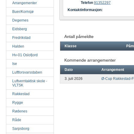
Telefon
91352297
Arrangementer
Kontaktinformasjon:
Buer/Kornsjø
Degernes
Eidsberg
Antall påmeldte
Fredrikstad
Klasse
Påm
Halden
Hv-01 Oslofjord
Kommende arrangementer
Ise
Dato
Arrangement
Luftforsvarsstaben
3. juli 2026
Ø-Cup Rakkestad-F
Luftverntaktisk skole -
VLTSK
Rakkestad
Rygge
Rødenes
Råde
Sarpsborg