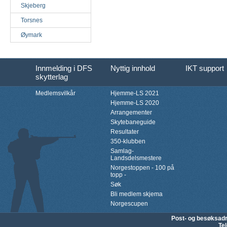
Skjeberg
Torsnes
Øymark
Innmelding i DFS
Nyttig innhold
IKT support
skytterlag
Medlemsvilkår
Hjemme-LS 2021
Hjemme-LS 2020
Arrangementer
Skytebaneguide
Resultater
350-klubben
Samlag-
Landsdelsmestere
Norgestoppen - 100 på
topp -
Søk
Bli medlem skjema
Norgescupen
Post- og besøksad
Te