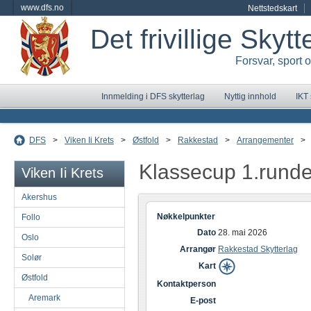
www.dfs.no
Nettstedskart
Det frivillige Skyt
Forsvar, sport 
Innmelding i DFS skytterlag
Nyttig innhold
IKT
DFS
>
Viken Ii Krets
>
Østfold
>
Rakkestad
>
Arrangementer
>
Klassecup 1.rund
Viken Ii Krets
Akershus
Nøkkelpunkter
Follo
Dato
28. mai 2026
Oslo
Arrangør
Rakkestad Skytterlag
Solør
Kart
Østfold
Kontaktperson
Aremark
E-post