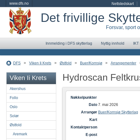
www.dfs.no
Nettstedskart
Det frivillige Skyt
Forsvar, sport 
Innmelding i DFS skytterlag
Nyttig innhold
IKT
DFS
>
Viken Ii Krets
>
Østfold
>
Buer/Kornsjø
>
Arrangementer
Hydroscan Feltkru
Viken Ii Krets
Akershus
Nøkkelpunkter
Follo
Dato
7. mai 2026
Oslo
Arrangør
Buer/Kornsjø Skytterlag
Solør
Kart
Østfold
Kontaktperson
Aremark
E-post