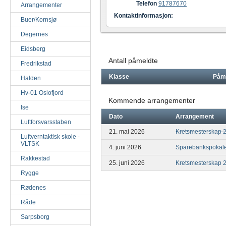
Telefon
91787670
Arrangementer
Kontaktinformasjon:
Buer/Kornsjø
Degernes
Eidsberg
Antall påmeldte
Fredrikstad
Klasse
Påm
Halden
Hv-01 Oslofjord
Kommende arrangementer
Ise
Dato
Arrangement
Luftforsvarsstaben
21. mai 2026
Kretsmesterskap 2 
Luftverntaktisk skole -
VLTSK
4. juni 2026
Sparebankspokal
Rakkestad
25. juni 2026
Kretsmesterskap 2 
Rygge
Rødenes
Råde
Sarpsborg