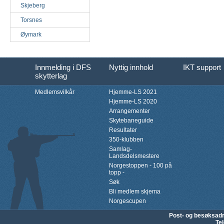
Skjeberg
Torsnes
Øymark
Innmelding i DFS
Nyttig innhold
IKT support
skytterlag
Medlemsvilkår
Hjemme-LS 2021
Hjemme-LS 2020
Arrangementer
Skytebaneguide
Resultater
350-klubben
Samlag-
Landsdelsmestere
Norgestoppen - 100 på
topp -
Søk
Bli medlem skjema
Norgescupen
Post- og besøksad
Te