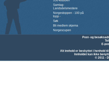
350-klubben
Samlag-
Landsdelsmestere
Norgestoppen - 100 på
topp -
Søk
Bli medlem skjema
Norgescupen
Post- og besøksad
Te
E-pos
Alt innhold er beskyttet i henhold 
Innholdet kan ikke beny
© 2011 - D