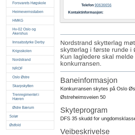
Forsvarets Høgskole
Telefon
90636656
Heimevernsstaben
Kontaktinformasjon:
HMKG
Hv-02 Oslo og
Akershus
Nordstrand skytterlag møt
Innsatsstyrke Derby
skytterlag i første runde
Krigsskolen
Kun lagledere skal melde 
Nordstrand
konkurransen.
NROF
Oslo Østre
Baneinformasjon
Skarpskytten
Konkurransen skytes på Oslo Øst
Trenregimentet i
Østreheimsveien 50
Hæren
Østre Bærum
Skyteprogram
Solør
DFS 35 skudd for ungdomsklass
Østfold
Veibeskrivelse