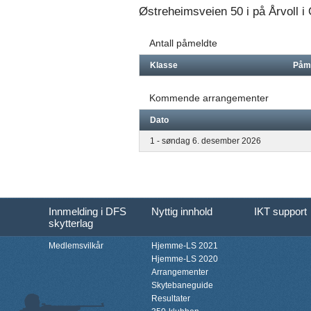
Østreheimsveien 50 i på Årvoll i 
Antall påmeldte
Klasse
Påm
Kommende arrangementer
Dato
1 - søndag 6. desember 2026
Innmelding i DFS
Nyttig innhold
IKT support
skytterlag
Medlemsvilkår
Hjemme-LS 2021
Hjemme-LS 2020
Arrangementer
Skytebaneguide
Resultater