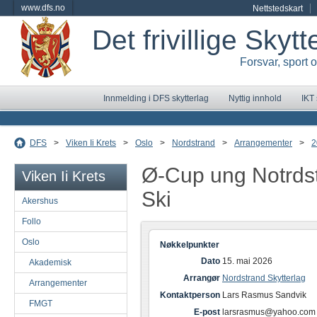
www.dfs.no
Nettstedskart
Det frivillige Skyt
Forsvar, sport 
Innmelding i DFS skytterlag
Nyttig innhold
IKT
DFS
>
Viken Ii Krets
>
Oslo
>
Nordstrand
>
Arrangementer
>
2
Ø-Cup ung Notrdst
Viken Ii Krets
Ski
Akershus
Follo
Oslo
Nøkkelpunkter
Dato
15. mai 2026
Akademisk
Arrangør
Nordstrand Skytterlag
Arrangementer
Kontaktperson
Lars Rasmus Sandvik
FMGT
E-post
larsrasmus@yahoo.com