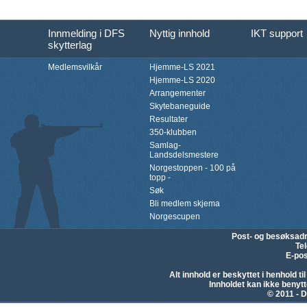
Innmelding i DFS
Nyttig innhold
IKT support
skytterlag
Medlemsvilkår
Hjemme-LS 2021
Hjemme-LS 2020
Arrangementer
Skytebaneguide
Resultater
350-klubben
Samlag-
Landsdelsmestere
Norgestoppen - 100 på
topp -
Søk
Bli medlem skjema
Norgescupen
Post- og besøksad
Te
E-pos
Alt innhold er beskyttet i henhold 
Innholdet kan ikke beny
© 2011 - D