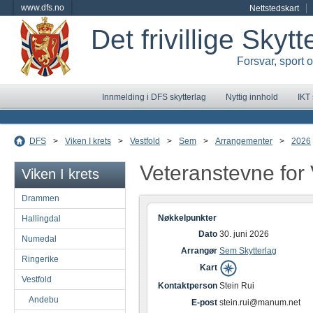
www.dfs.no
Nettstedskart
Det frivillige Skyt
Forsvar, sport 
Innmelding i DFS skytterlag
Nyttig innhold
IKT
DFS
>
Viken I krets
>
Vestfold
>
Sem
>
Arrangementer
>
2026
Veteranstevne for 
Viken I krets
Drammen
Nøkkelpunkter
Hallingdal
Dato
30. juni 2026
Numedal
Arrangør
Sem Skytterlag
Ringerike
Kart
Vestfold
Kontaktperson
Stein Rui
Andebu
E-post
stein.rui@manum.net