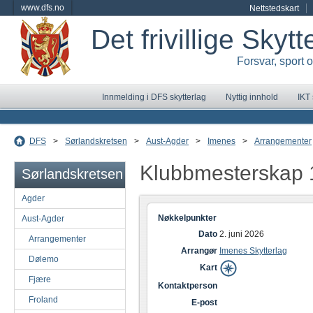
www.dfs.no
Nettstedskart
Det frivillige Skyt
Forsvar, sport 
Innmelding i DFS skytterlag
Nyttig innhold
IKT
DFS
>
Sørlandskretsen
>
Aust-Agder
>
Imenes
>
Arrangementer
Klubbmesterskap
Sørlandskretsen
Agder
Nøkkelpunkter
Aust-Agder
Dato
2. juni 2026
Arrangementer
Arrangør
Imenes Skytterlag
Dølemo
Kart
Fjære
Kontaktperson
Froland
E-post