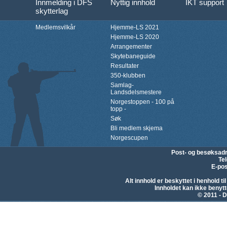
Innmelding i DFS
Nyttig innhold
IKT support
skytterlag
Medlemsvilkår
Hjemme-LS 2021
Hjemme-LS 2020
Arrangementer
Skytebaneguide
Resultater
350-klubben
Samlag-
Landsdelsmestere
Norgestoppen - 100 på
topp -
Søk
Bli medlem skjema
Norgescupen
Post- og besøksad
Te
E-pos
Alt innhold er beskyttet i henhold 
Innholdet kan ikke beny
© 2011 - D