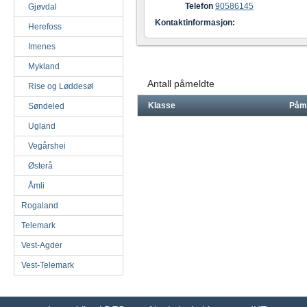
Telefon
90586145
Gjøvdal
Kontaktinformasjon:
Herefoss
Imenes
Mykland
Antall påmeldte
Rise og Løddesøl
Klasse
Påm
Søndeled
Ugland
Vegårshei
Østerå
Åmli
Rogaland
Telemark
Vest-Agder
Vest-Telemark