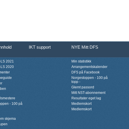
innhold
IKT support
NYE Mitt DFS
LS 2021
Min statistikk
LS 2020
Arrangementskalender
menter
DFS på Facebook
neguide
Norgestoppen - 100 på
topp -
er
Glemt passord
bben
Mitt NST-abonnement
lsmestere
Resultater eget lag
ppen - 100 på
Medlemskort
Medlemskort
lem skjema
upen