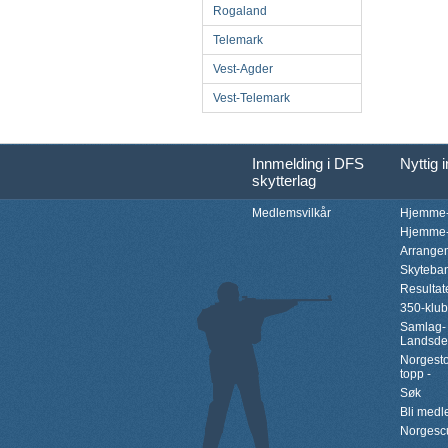
Rogaland
Telemark
Vest-Agder
Vest-Telemark
Innmelding i DFS
Nyttig 
skytterlag
Medlemsvilkår
Hjemme-
Hjemme-
Arrange
Skyteba
Resultat
350-klu
Samlag-
Landsde
Norgesto
topp -
Søk
Bli med
Norgesc