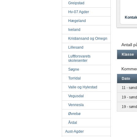
Greipstad
Hv-07 Agder
Kontak
Hægeland
Iveland
Kristiansand og Omegn
Antall 
Lillesand
Klasse
Luftforsvarets
skolesenter
Kommen
Søgne
Torridal
Dato
Valle og Hylestad
11 - sønd
Vegusdal
19 - søn
Vennesla
19 - søn
Øvrebø
Årdal
Aust-Agder