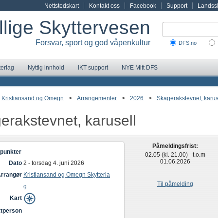
Nettstedskart
Kontakt oss
Facebook
Support
Landssk
illige Skyttervesen
Forsvar, sport og god våpenkultur
DFS.no
terlag
Nyttig innhold
IKT support
NYE Mitt DFS
Kristiansand og Omegn
>
Arrangementer
>
2026
>
Skagerakstevnet, karus
erakstevnet, karusell
Påmeldingsfrist:
punkter
02.05 (kl. 21.00) - t.o.m
01.06.2026
Dato
2 - torsdag 4. juni 2026
rrangør
Kristiansand og Omegn Skytterla
Til påmelding
g
Kart
tperson