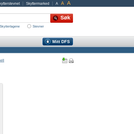
A
A
ytterstevnet
Skyttermarked
A
Skytterlagene
Stevner
Mitt DFS
ell