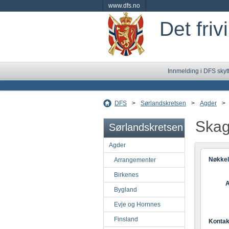
www.dfs.no
Det friv
Innmelding i DFS skyt
DFS
>
Sørlandskretsen
>
Agder
>
Skag
Sørlandskretsen
Agder
Nøkkel
Arrangementer
Birkenes
A
Bygland
Evje og Hornnes
Finsland
Kontak