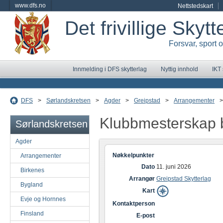
www.dfs.no
Nettstedskart
Det frivillige Skyt
Forsvar, sport 
Innmelding i DFS skytterlag
Nyttig innhold
IKT
DFS
>
Sørlandskretsen
>
Agder
>
Greipstad
>
Arrangementer
>
Klubbmesterskap 
Sørlandskretsen
Agder
Nøkkelpunkter
Arrangementer
Dato
11. juni 2026
Birkenes
Arrangør
Greipstad Skytterlag
Bygland
Kart
Evje og Hornnes
Kontaktperson
Finsland
E-post