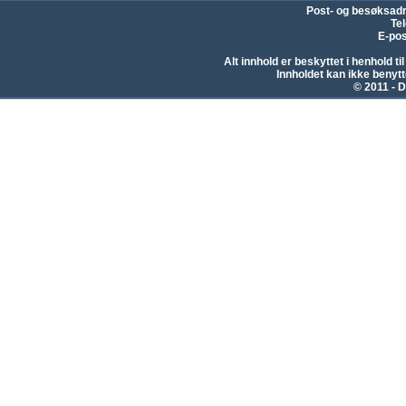
Post- og besøksad
Te
E-pos
Alt innhold er beskyttet i henhold 
Innholdet kan ikke beny
© 2011 - D