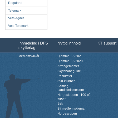
Rogaland
Telemark
Vest-Agder
Vest-Telemark
Innmelding i DFS
Nyttig innhold
IKT support
skytterlag
Medlemsvilkår
Hjemme-LS 2021
Hjemme-LS 2020
Arrangementer
Skytebaneguide
Resultater
350-klubben
Samlag-
Landsdelsmestere
Norgestoppen - 100 på
topp -
Søk
Bli medlem skjema
Norgescupen