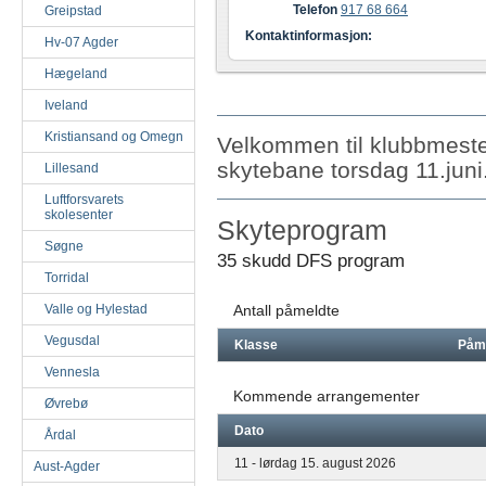
Telefon
917 68 664
Greipstad
Kontaktinformasjon:
Hv-07 Agder
Hægeland
Iveland
Kristiansand og Omegn
Velkommen til klubbmest
skytebane torsdag 11.juni
Lillesand
Luftforsvarets
skolesenter
Skyteprogram
Søgne
35 skudd DFS program
Torridal
Valle og Hylestad
Antall påmeldte
Vegusdal
Klasse
Påm
Vennesla
Kommende arrangementer
Øvrebø
Dato
Årdal
11 - lørdag 15. august 2026
Aust-Agder