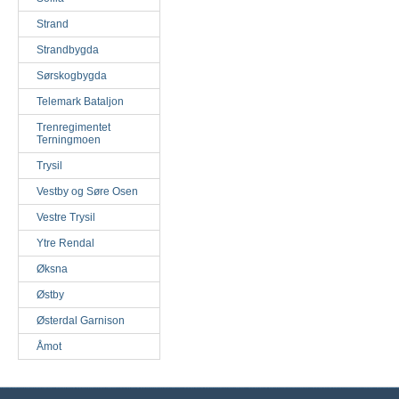
Strand
Strandbygda
Sørskogbygda
Telemark Bataljon
Trenregimentet
Terningmoen
Trysil
Vestby og Søre Osen
Vestre Trysil
Ytre Rendal
Øksna
Østby
Østerdal Garnison
Åmot