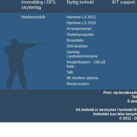
Innmelding i DFS
Nyttig innhold
IKT support
skytterlag
Medlemsvilkår
Hjemme-LS 2021
Hjemme-LS 2020
Arrangementer
Skytebaneguide
Resultater
350-klubben
Samlag-
Landsdelsmestere
Norgestoppen - 100 på
topp -
Søk
Bli medlem skjema
Norgescupen
Post- og besøksad
Te
E-pos
Alt innhold er beskyttet i henhold 
Innholdet kan ikke beny
© 2011 - D