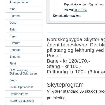
Arrangementer
E-post
skytterbjorn@gmail.com
Atna
Telefon
90881684
Kontaktinformasjon:
Bjørnen
Deset
Eidet
Elgen
Nordskogbygda Skytterlag
Elverum
åpent banestevne. Det bli
på stang og felthurtig ve
Engerdal
Priser:
Engeren
Bane - kr 120/170,-
Fjeld
Stang - kr 100,-
FLO Forsyning
Felthurtig kr 100,- (3 fors
Østlandet-Østerdalen
Fregn
Skyteprogram
Hv-05 Opplandske
Vi kjører standard 35 skudds pr
Hæren/Vtr/Øtv
premiering.
Hærens Befalskole