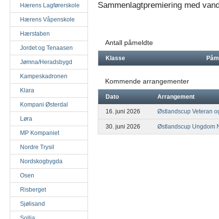
Sammenlagtpremiering med vandre
Hærens Lagførerskole
Hærens Våpenskole
Hærstaben
Antall påmeldte
Jordet og Tenaasen
Klasse
Påm
Jømna/Heradsbygd
Kampeskadronen
Kommende arrangementer
Klara
Dato
Arrangement
Kompani Østerdal
16. juni 2026
Østlandscup Veteran o
Løra
30. juni 2026
Østlandscup Ungdom N
MP Kompaniet
Nordre Trysil
Nordskogbygda
Osen
Risberget
Sjølisand
Sollia