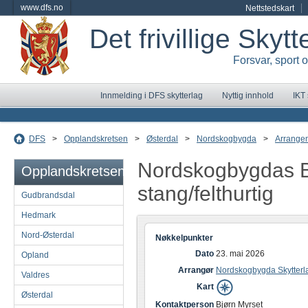
www.dfs.no
Nettstedskart
Det frivillige Skyt
Forsvar, sport 
Innmelding i DFS skytterlag
Nyttig innhold
IKT
DFS
>
Opplandskretsen
>
Østerdal
>
Nordskogbygda
>
Arrange
Nordskogbygdas 
Opplandskretsen
stang/felthurtig
Gudbrandsdal
Hedmark
Nord-Østerdal
Nøkkelpunkter
Dato
23. mai 2026
Opland
Arrangør
Nordskogbygda Skytterl
Valdres
Kart
Østerdal
Kontaktperson
Bjørn Myrset