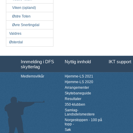
Viken (opland)
Østre Toten
Øvre Snertingdal
Valdres
Østerdal
Innmelding i DFS
Nyttig innhold
IKT support
skytterlag
Medlemsvilkår
Hjemme-LS 2021
Hjemme-LS 2020
Arrangementer
Skytebaneguide
Resultater
350-klubben
Samlag-
Landsdelsmestere
Norgestoppen - 100 på
topp -
Søk