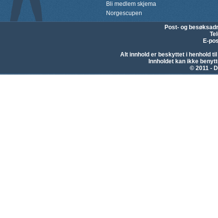
Bli medlem skjema
Norgescupen
Post- og besøksad
Te
E-pos
Alt innhold er beskyttet i henhold 
Innholdet kan ikke beny
© 2011 - D