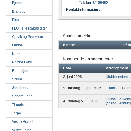
Telefon
97109492
Bjoneroa
Kontaktinformasjon:
Brandbu
Eina
FLO Felleskapasiteter
Antall påmeldte
Gjøvik og Brusveen
Klasse
Påm
Lunner
Nohr
Kommende arrangementer
Nordre Land
Dato
Arrangement
Randsfjord
2. juni 2026
Klubbmesterskap
Skude
Snertingdal
9 - torsdag 11. juni 2026
100m karusell 
Søndre Land
Hilmar Bekkem
4 - søndag 5. juli 2026
(Stang/Felthurti
Tingelstad
Torpa
Vestre Brandbu
Vestre Toten