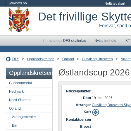
www.dfs.no
Nettstedskart
Det frivillige Skyt
Forsvar, sport 
Innmelding i DFS skytterlag
Nyttig innhold
IKT
DFS
>
Opplandskretsen
>
Opland
>
Gjøvik og Brusveen
>
Arran
Østlandscup 2026
Opplandskretsen
Gudbrandsdal
Nøkkelpunkter
Hedmark
Dato
19. mai 2026
Nord-Østerdal
Arrangør
Gjøvik og Brusveen Skyt
Opland
Kart
Arrangementer
Kontaktperson
Biri
E-post