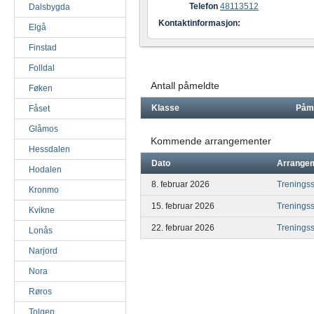
Telefon
48113512
Dalsbygda
Kontaktinformasjon:
Elgå
Finstad
Folldal
Antall påmeldte
Føken
Klasse
Påm
Fåset
Glåmos
Kommende arrangementer
Hessdalen
Dato
Arrange
Hodalen
8. februar 2026
Treningssk
Kronmo
15. februar 2026
Treningssk
Kvikne
22. februar 2026
Treningss
Lonås
Narjord
Nora
Røros
Tolgen