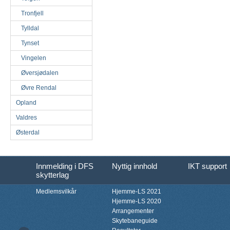
Tronfjell
Tylldal
Tynset
Vingelen
Øversjødalen
Øvre Rendal
Opland
Valdres
Østerdal
Innmelding i DFS
Nyttig innhold
IKT support
skytterlag
Medlemsvilkår
Hjemme-LS 2021
Hjemme-LS 2020
Arrangementer
Skytebaneguide