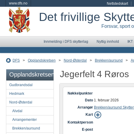
www.dfs.no
Nettstedskart
Det frivillige Skyt
Forsvar, sport 
Innmelding i DFS skytterlag
Nyttig innhold
IKT
DFS
>
Opplandskretsen
>
Nord-Østerdal
>
Brekken/aursund
>
A
Jegerfelt 4 Røros
Opplandskretsen
Gudbrandsdal
Nøkkelpunkter
Hedmark
Dato
1. februar 2026
Nord-Østerdal
Arrangør
Brekken/aursund Skytter
Alvdal
Kart
Arrangementer
Kontaktperson
Brekken/aursund
E-post