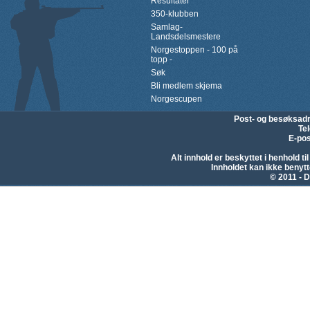
Resultater
350-klubben
Samlag-
Landsdelsmestere
Norgestoppen - 100 på
topp -
Søk
Bli medlem skjema
Norgescupen
Post- og besøksad
Te
E-pos
Alt innhold er beskyttet i henhold 
Innholdet kan ikke beny
© 2011 - D