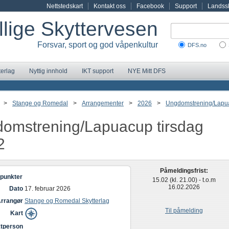
Nettstedskart
Kontakt oss
Facebook
Support
Landssk
illige Skyttervesen
Forsvar, sport og god våpenkultur
DFS.no
terlag
Nyttig innhold
IKT support
NYE Mitt DFS
>
Stange og Romedal
>
Arrangementer
>
2026
>
Ungdomstrening/Lapua
omstrening/Lapuacup tirsdag
2
Påmeldingsfrist:
punkter
15.02 (kl. 21.00) - t.o.m
16.02.2026
Dato
17. februar 2026
rrangør
Stange og Romedal Skytterlag
Til påmelding
Kart
tperson