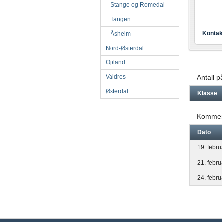
Stange og Romedal
Tangen
Kontak
Åsheim
Nord-Østerdal
Opland
Valdres
Antall 
Østerdal
Klasse
Kommen
Dato
19. febr
21. febr
24. febr