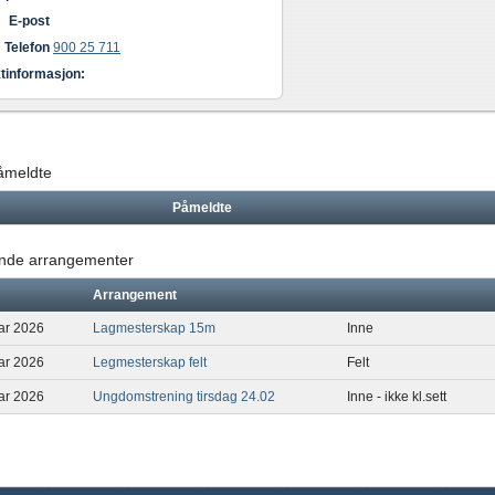
E-post
Telefon
900 25 711
tinformasjon:
påmeldte
Påmeldte
de arrangementer
Arrangement
uar 2026
Lagmesterskap 15m
Inne
uar 2026
Legmesterskap felt
Felt
uar 2026
Ungdomstrening tirsdag 24.02
Inne - ikke kl.sett