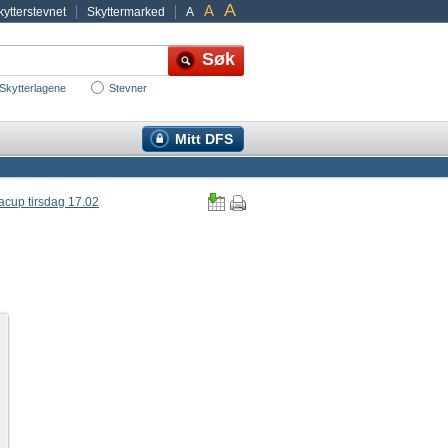
A
A
ytterstevnet
Skyttermarked
A
Skytterlagene
Stevner
Mitt DFS
cup tirsdag 17.02