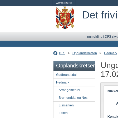
www.dfs.no
Det friv
Innmelding i DFS skyt
DFS
>
Opplandskretsen
>
Hedmark
Ungd
Opplandskretsen
17.0
Gudbrandsdal
Hedmark
Arrangementer
Nøkkel
Brumunddal og Nes
A
Lismarken
Løiten
Kontak