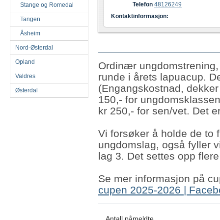
Telefon
48126249
Stange og Romedal
Kontaktinformasjon:
Tangen
Åsheim
Nord-Østerdal
Opland
Ordinær ungdomstrening, 
runde i årets lapuacup. D
Valdres
(Engangskostnad, dekker a
Østerdal
150,- for ungdomsklasse
kr 250,- for sen/vet. Det e
Vi forsøker å holde de to
ungdomslag, også fyller v
lag 3. Det settes opp fler
Se mer informasjon på c
cupen 2025-2026 | Faceb
Antall påmeldte