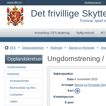
www.dfs.no
Nettstedskart
Det frivillige Skyt
Forsvar, sport 
Innmelding i DFS skytterlag
Nyttig innhold
IKT
DFS
>
Opplandskretsen
>
Hedmark
>
Stange og Romedal
>
Arr
Ungdomstrening /
Opplandskretsen
Gudbrandsdal
Nøkkelpunkter
Hedmark
Dato
4. november 2025
Arrangementer
Arrangør
Stange og Romedal Skyt
Brumunddal og Nes
Kart
Lismarken
Kontaktperson
Løiten
E-post