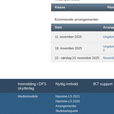
Klasse
Påm
Kommende arrangementer
Dato
Arrang
11. november 2025
Ungdoms
Ungdoms
18. november 2025
2
22 - søndag 23. november 2025
Novemb
Innmelding i DFS
Nyttig innhold
IKT support
skytterlag
Medlemsvilkår
Hjemme-LS 2021
Hjemme-LS 2020
Arrangementer
Skytebaneguide