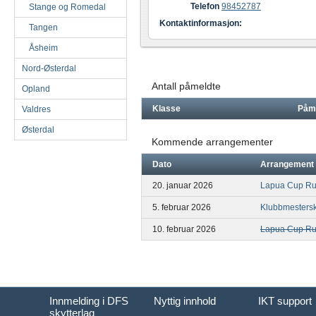
Telefon
98452787
Stange og Romedal
Kontaktinformasjon:
Tangen
Åsheim
Nord-Østerdal
Antall påmeldte
Opland
Klasse
Påm
Valdres
Østerdal
Kommende arrangementer
Dato
Arrangement
20. januar 2026
Lapua Cup Ru
5. februar 2026
Klubbmesters
10. februar 2026
Lapua Cup Ru
Innmelding i DFS
Nyttig innhold
IKT support
skytterlag