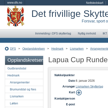
www.dfs.no
Nettstedskart
Det frivillige Skyt
Forsvar, sport 
Innmelding i DFS skytterlag
Nyttig innhold
IKT
DFS
>
Opplandskretsen
>
Hedmark
>
Lismarken
>
Arrangement
Lapua Cup Runde
Opplandskretsen
Gudbrandsdal
Nøkkelpunkter
Hedmark
Dato
8. januar 2026
Arrangementer
Arrangør
Lismarken Skytterlag
Brumunddal og Nes
Kart
Lismarken
Kontaktperson
Løiten
E-post