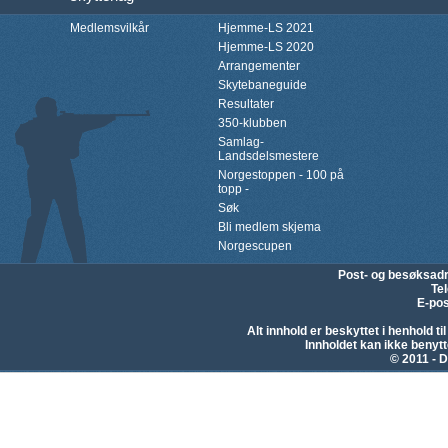
Medlemsvilkår
Hjemme-LS 2021
Hjemme-LS 2020
Arrangementer
Skytebaneguide
Resultater
350-klubben
Samlag-
Landsdelsmestere
Norgestoppen - 100 på
topp -
Søk
Bli medlem skjema
Norgescupen
Post- og besøksad
Te
E-pos
Alt innhold er beskyttet i henhold 
Innholdet kan ikke beny
© 2011 - D