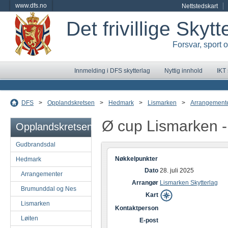
www.dfs.no
Nettstedskart
Det frivillige Skyt
Forsvar, sport 
Innmelding i DFS skytterlag
Nyttig innhold
IKT
DFS
>
Opplandskretsen
>
Hedmark
>
Lismarken
>
Arrangement
Ø cup Lismarken -
Opplandskretsen
Gudbrandsdal
Nøkkelpunkter
Hedmark
Dato
28. juli 2025
Arrangementer
Arrangør
Lismarken Skytterlag
Brumunddal og Nes
Kart
Lismarken
Kontaktperson
Løiten
E-post