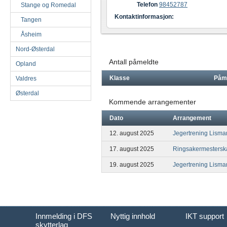
Telefon
98452787
Stange og Romedal
Kontaktinformasjon:
Tangen
Åsheim
Nord-Østerdal
Antall påmeldte
Opland
Klasse
Påm
Valdres
Østerdal
Kommende arrangementer
Dato
Arrangement
12. august 2025
Jegertrening Lisma
17. august 2025
Ringsakermestersk
19. august 2025
Jegertrening Lisma
Innmelding i DFS
Nyttig innhold
IKT support
skytterlag