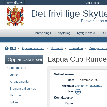
www.dfs.no
Nettstedskart
Det frivillige Skyt
Forsvar, sport 
Innmelding i DFS skytterlag
Nyttig innhold
IKT
DFS
>
Opplandskretsen
>
Hedmark
>
Lismarken
>
Arrangement
Lapua Cup Runde
Opplandskretsen
Gudbrandsdal
Nøkkelpunkter
Hedmark
Dato
18. november 2025
Arrangementer
Arrangør
Lismarken Skytterlag
Brumunddal og Nes
Kart
Lismarken
Kontaktperson
Løiten
E-post