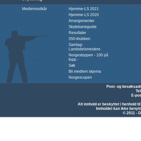
Medlemsvilkår
Hjemme-LS 2021
Hjemme-LS 2020
Arrangementer
Skytebaneguide
Resultater
350-klubben
Samlag-
Landsdelsmestere
Norgestoppen - 100 på
topp -
Søk
Bli medlem skjema
Norgescupen
Post- og besøksad
Te
E-pos
Alt innhold er beskyttet i henhold 
Innholdet kan ikke beny
© 2011 - D