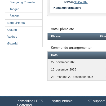
Telefon
98452787
Stange og Romedal
Kontaktinformasjon:
Tangen
Åsheim
Nord-Østerdal
Antall påmeldte
Opland
Klasse
Påm
Valdres
Østerdal
Kommende arrangementer
Dato
27. november 2025
16. desember 2025
28 - mandag 29. desember 2025
Innmelding i DFS
Nyttig innhold
IKT support
skytterlag