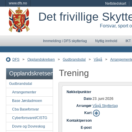
www.dfs.no
Nettstedskart
Det frivillige Skyt
Forsvar, sport 
Innmelding i DFS skytterlag
Nyttig innhold
IKT
DFS
>
Opplandskretsen
>
Gudbrandsdal
>
Vågå
>
Arrangement
Trening
Opplandskretsen
Gudbrandsdal
Nøkkelpunkter
Arrangementer
Dato
23. juni 2026
Base Jørstadmoen
Arrangør
Vågå Skytterlag
Cba Baseforsvar
Kart
Cyberforsvaret/CISTG
Kontaktperson
Dovre og Dovreskog
E-post