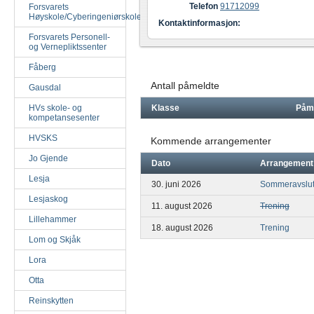
Telefon
91712099
Forsvarets
Høyskole/Cyberingeniørskolen
Kontaktinformasjon:
Forsvarets Personell-
og Vernepliktssenter
Fåberg
Antall påmeldte
Gausdal
HVs skole- og
Klasse
Påm
kompetansesenter
HVSKS
Kommende arrangementer
Jo Gjende
Dato
Arrangement
Lesja
30. juni 2026
Sommeravslut
Lesjaskog
11. august 2026
Trening
Lillehammer
18. august 2026
Trening
Lom og Skjåk
Lora
Otta
Reinskytten