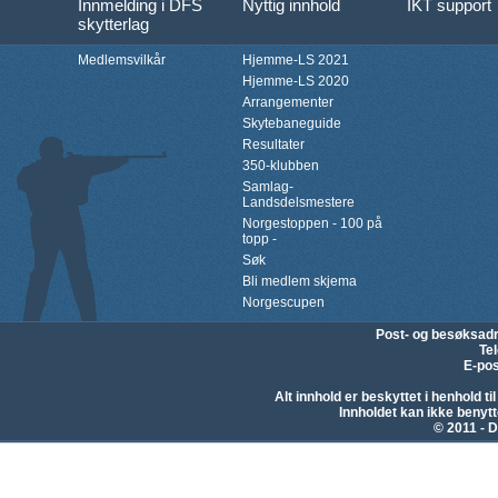
Innmelding i DFS
Nyttig innhold
IKT support
skytterlag
Medlemsvilkår
Hjemme-LS 2021
Hjemme-LS 2020
Arrangementer
Skytebaneguide
Resultater
350-klubben
Samlag-
Landsdelsmestere
Norgestoppen - 100 på
topp -
Søk
Bli medlem skjema
Norgescupen
Post- og besøksad
Te
E-pos
Alt innhold er beskyttet i henhold 
Innholdet kan ikke beny
© 2011 - D