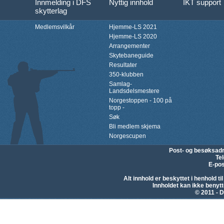
Innmelding i DFS
Nyttig innhold
IKT support
skytterlag
Medlemsvilkår
Hjemme-LS 2021
Hjemme-LS 2020
Arrangementer
Skytebaneguide
Resultater
350-klubben
Samlag-
Landsdelsmestere
Norgestoppen - 100 på
topp -
Søk
Bli medlem skjema
Norgescupen
Post- og besøksad
Te
E-pos
Alt innhold er beskyttet i henhold 
Innholdet kan ikke beny
© 2011 - D