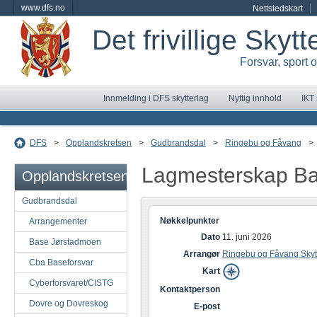
www.dfs.no
Nettstedskart
Det frivillige Skyt
Forsvar, sport 
Innmelding i DFS skytterlag
Nyttig innhold
IKT
DFS
>
Opplandskretsen
>
Gudbrandsdal
>
Ringebu og Fåvang
>
Lagmesterskap B
Opplandskretsen
Gudbrandsdal
Nøkkelpunkter
Arrangementer
Dato
11. juni 2026
Base Jørstadmoen
Arrangør
Ringebu og Fåvang Skyt
Cba Baseforsvar
Kart
Cyberforsvaret/CISTG
Kontaktperson
Dovre og Dovreskog
E-post