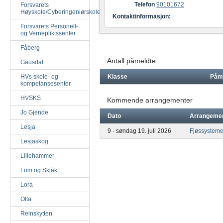
Telefon
90101672
Forsvarets
Høyskole/Cyberingeniørskolen
Kontaktinformasjon:
Forsvarets Personell-
og Vernepliktssenter
Fåberg
Antall påmeldte
Gausdal
HVs skole- og
Klasse
Påm
kompetansesenter
HVSKS
Kommende arrangementer
Jo Gjende
Dato
Arrangeme
Lesja
9 - søndag 19. juli 2026
Fjøssystem
Lesjaskog
Lillehammer
Lom og Skjåk
Lora
Otta
Reinskytten