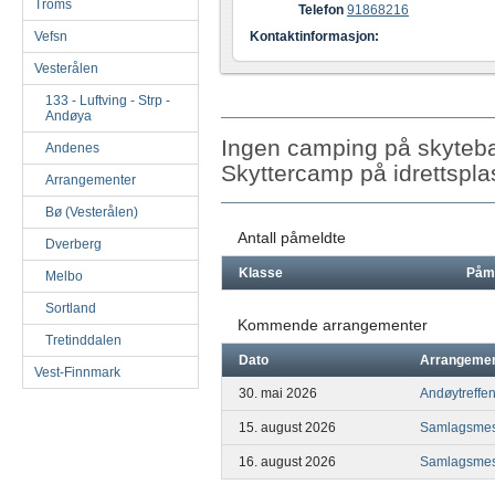
Troms
Telefon
91868216
Vefsn
Kontaktinformasjon:
Vesterålen
133 - Luftving - Strp -
Andøya
Ingen camping på skyteb
Andenes
Skyttercamp på idrettspl
Arrangementer
Bø (Vesterålen)
Antall påmeldte
Dverberg
Klasse
Påm
Melbo
Sortland
Kommende arrangementer
Tretinddalen
Dato
Arrangeme
Vest-Finnmark
30. mai 2026
Andøytreffe
15. august 2026
Samlagsmest
16. august 2026
Samlagsmes