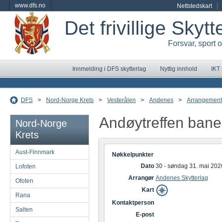
www.dfs.no
Nettstedskart
Det frivillige Skyt
Forsvar, sport 
Innmelding i DFS skytterlag
Nyttig innhold
IKT
DFS
>
Nord-Norge Krets
>
Vesterålen
>
Andenes
>
Arrangement
Andøytreffen bane
Nord-Norge
Krets
Aust-Finnmark
Nøkkelpunkter
Dato
30 - søndag 31. mai 202
Lofoten
Arrangør
Andenes Skytterlag
Ofoten
Kart
Rana
Kontaktperson
Salten
E-post