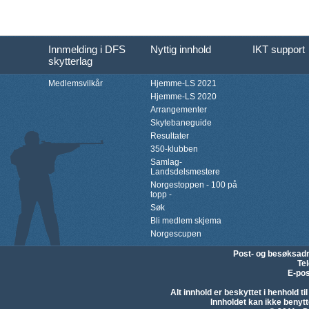
Innmelding i DFS
Nyttig innhold
IKT support
skytterlag
Medlemsvilkår
Hjemme-LS 2021
Hjemme-LS 2020
Arrangementer
Skytebaneguide
Resultater
350-klubben
Samlag-
Landsdelsmestere
Norgestoppen - 100 på
topp -
Søk
Bli medlem skjema
Norgescupen
Post- og besøksad
Te
E-pos
Alt innhold er beskyttet i henhold 
Innholdet kan ikke beny