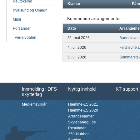
Kautokeino
Klasse
Påm
Kvalsund og Omegn
Kommende arrangementer
Masi
Porsanger
Dato
Arrangeme
Tverrelvdalen
31. mai 2026
Banestevne 
4. juli 2026
Feltstevne 
5. juli 2026
Sommerstev
Innmelding i DFS
Nyttig innhold
IKT support
skytterlag
Medlemsvilkår
Hjemme-LS 2021
Hjemme-LS 2020
Arrangementer
Skytebaneguide
Resultater
350-klubben