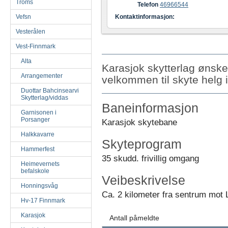
Troms
Telefon
46966544
Vefsn
Kontaktinformasjon:
Vesterålen
Vest-Finnmark
Alta
Karasjok skytterlag ønske
Arrangementer
velkommen til skyte helg 
Duottar Bahcinsearvi
Skytterlag/viddas
Baneinformasjon
Garnisonen i
Porsanger
Karasjok skytebane
Halkkavarre
Skyteprogram
Hammerfest
35 skudd. frivillig omgang
Heimevernets
befalskole
Veibeskrivelse
Honningsvåg
Ca. 2 kilometer fra sentrum mot 
Hv-17 Finnmark
Karasjok
Antall påmeldte