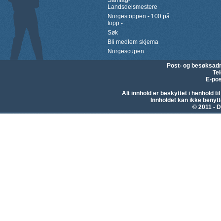
Samlag-
Landsdelsmestere
Norgestoppen - 100 på
topp -
Søk
Bli medlem skjema
Norgescupen
Post- og besøksad
Te
E-pos
Alt innhold er beskyttet i henhold 
Innholdet kan ikke beny
© 2011 - D