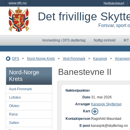
www.dfs.no
Nettstedskart
Det frivillige Skyt
Forsvar, sport 
Innmelding i DFS skytterlag
Nyttig innhold
IKT
DFS
>
Nord-Norge Krets
>
Vest-Finnmark
>
Karasjok
>
Arrangem
Banestevne II
Nord-Norge
Krets
Aust-Finnmark
Nøkkelpunkter
Dato
31. mai 2026
Lofoten
Arrangør
Karasjok Skytterlag
Ofoten
Kart
Rana
Kontaktperson
Ragnhild Maurstad
Salten
E-post
karasjok@skytterlag.no