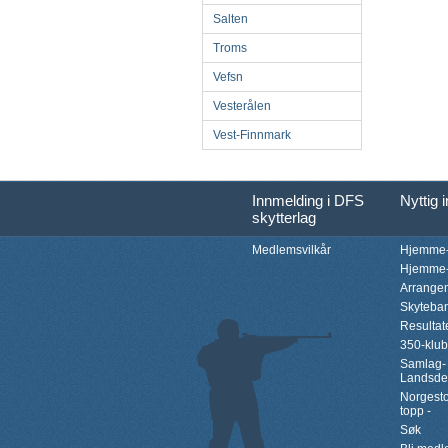
Salten
Troms
Vefsn
Vesterålen
Vest-Finnmark
Innmelding i DFS
Nyttig 
skytterlag
Medlemsvilkår
Hjemme-
Hjemme-
Arrange
Skyteba
Resultat
350-klu
Samlag-
Landsde
Norgesto
topp -
Søk