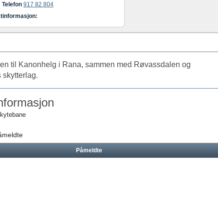
Telefon
917 82 804
tinformasjon:
n til Kanonhelg i Rana, sammen med Røvassdalen og
 skytterlag.
nformasjon
skytebane
påmeldte
Påmeldte