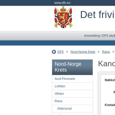
www.dfs.no
Det friv
Innmelding i DFS skyt
DFS
>
Nord-Norge Krets
>
Rana
>
Kano
Nord-Norge
Krets
Aust-Finnmark
Nøkkel
Lofoten
A
Ofoten
Rana
Kontak
Aldersund