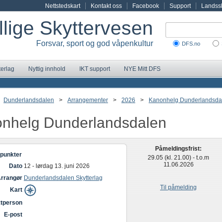
Nettstedskart
Kontakt oss
Facebook
Support
Landssk
illige Skyttervesen
Forsvar, sport og god våpenkultur
DFS.no
terlag
Nyttig innhold
IKT support
NYE Mitt DFS
Dunderlandsdalen
>
Arrangementer
>
2026
>
Kanonhelg Dunderlandsda
nhelg Dunderlandsdalen
Påmeldingsfrist:
punkter
29.05 (kl. 21.00) - t.o.m
11.06.2026
Dato
12 - lørdag 13. juni 2026
rrangør
Dunderlandsdalen Skytterlag
Til påmelding
Kart
tperson
E-post