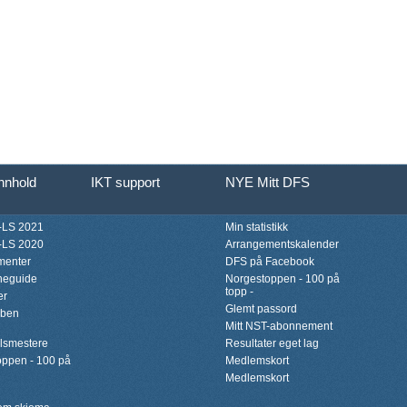
innhold
IKT support
NYE Mitt DFS
LS 2021
Min statistikk
LS 2020
Arrangementskalender
menter
DFS på Facebook
neguide
Norgestoppen - 100 på
topp -
er
Glemt passord
bben
Mitt NST-abonnement
lsmestere
Resultater eget lag
ppen - 100 på
Medlemskort
Medlemskort