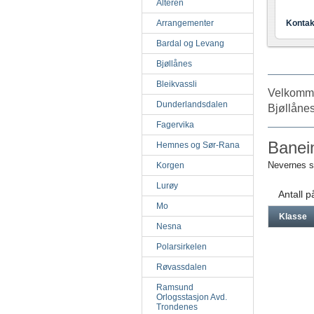
Alteren
Arrangementer
Kontak
Bardal og Levang
Bjøllånes
Bleikvassli
Velkomme
Dunderlandsdalen
Bjøllånes
Fagervika
Banei
Hemnes og Sør-Rana
Nevernes 
Korgen
Lurøy
Antall 
Mo
Klasse
Nesna
Polarsirkelen
Røvassdalen
Ramsund
Orlogsstasjon Avd.
Trondenes