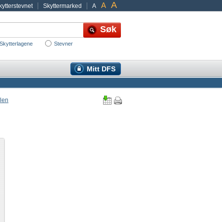
A
A
ytterstevnet
Skyttermarked
A
Skytterlagene
Stevner
Mitt DFS
len