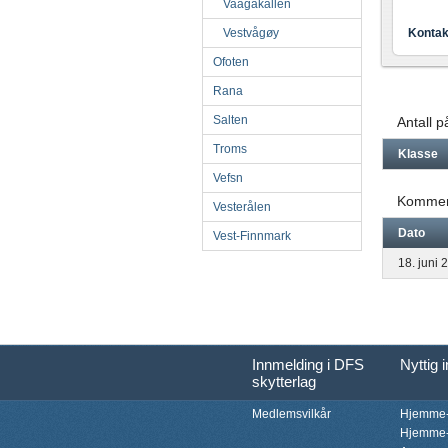
Vaagakallen
Vestvågøy
Kontak
Ofoten
Rana
Salten
Antall 
Troms
Klasse
Vefsn
Kommen
Vesterålen
Dato
Vest-Finnmark
18. juni 
Innmelding i DFS
Nyttig 
skytterlag
Medlemsvilkår
Hjemme-
Hjemme-