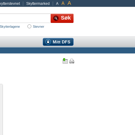
A
A
ytterstevnet
Skyttermarked
A
Skytterlagene
Stevner
Mitt DFS