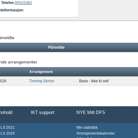
Telefon
95525382
tinformasjon:
påmeldte
Påmeldte
de arrangementer
Arrangement
2026
Trening Senior
Bane - ikke kl.sett
innhold
IKT support
NYE Mitt DFS
LS 2021
Min statistikk
LS 2020
Arrangementskalender