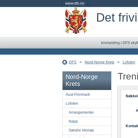
www.dfs.no
Det friv
Innmelding i DFS skyt
DFS
>
Nord-Norge Krets
>
Lofoten
Tren
Nord-Norge
Krets
Aust-Finnmark
Nøkkel
Lofoten
A
Arrangementer
Napp
Kontak
Søndre Hinnøy