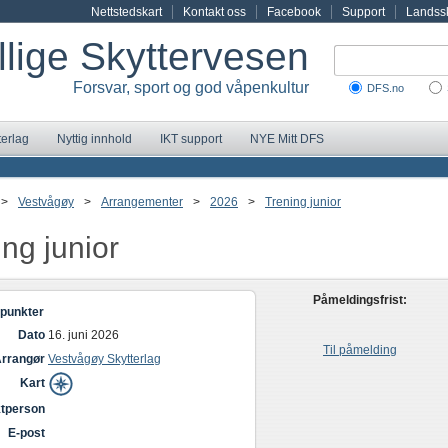
Nettstedskart
Kontakt oss
Facebook
Support
Landssk
illige Skyttervesen
Forsvar, sport og god våpenkultur
DFS.no
terlag
Nyttig innhold
IKT support
NYE Mitt DFS
>
Vestvågøy
>
Arrangementer
>
2026
>
Trening junior
ing junior
Påmeldingsfrist:
punkter
Dato
16. juni 2026
Til påmelding
rrangør
Vestvågøy Skytterlag
Kart
tperson
E-post