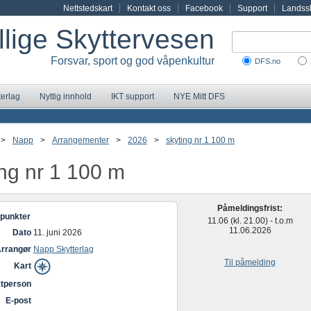
Nettstedskart
Kontakt oss
Facebook
Support
Landssk
illige Skyttervesen
Forsvar, sport og god våpenkultur
DFS.no
terlag
Nyttig innhold
IKT support
NYE Mitt DFS
>
Napp
>
Arrangementer
>
2026
>
skyting nr 1 100 m
ing nr 1 100 m
Påmeldingsfrist:
punkter
11.06 (kl. 21.00) - t.o.m
11.06.2026
Dato
11. juni 2026
rrangør
Napp Skytterlag
Til påmelding
Kart
tperson
E-post