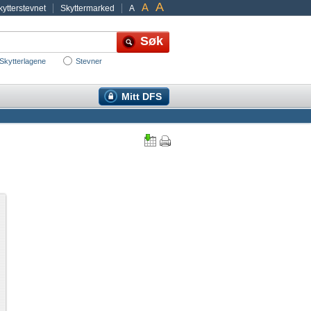
A
A
ytterstevnet
Skyttermarked
A
Skytterlagene
Stevner
Mitt DFS