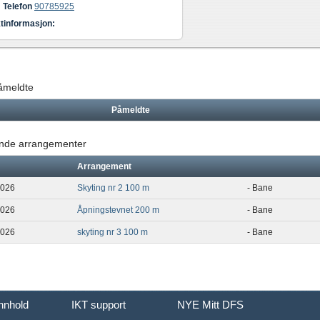
Telefon
90785925
tinformasjon:
påmeldte
Påmeldte
de arrangementer
Arrangement
2026
Skyting nr 2 100 m
- Bane
2026
Åpningstevnet 200 m
- Bane
2026
skyting nr 3 100 m
- Bane
innhold
IKT support
NYE Mitt DFS