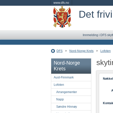
www.dfs.no
Det friv
Innmelding i DFS skyt
DFS
>
Nord-Norge Krets
>
Lofoten
skyt
Nord-Norge
Krets
Aust-Finnmark
Nøkkel
Lofoten
A
Arrangementer
Napp
Kontak
Søndre Hinnøy