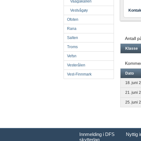
Vaagakallen
Vestvågøy
Kontak
Ofoten
Rana
Salten
Antall 
Troms
Klasse
Vefsn
Kommen
Vesterålen
Dato
Vest-Finnmark
18. juni 
21. juni 
25. juni 
Innmelding i DFS
Nyttig 
skytterlag