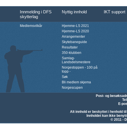
Innmelding i DFS
Nyttig innhold
IKT support
skytterlag
Medlemsvilkår
Hjemme-LS 2021
Hjemme-LS 2020
Arrangementer
Skytebaneguide
Resultater
350-klubben
Samlag-
Landsdelsmestere
Norgestoppen - 100 på
topp -
Søk
Bli medlem skjema
Norgescupen
Post- og besøksad
Te
E-pos
Alt innhold er beskyttet i henhold 
Innholdet kan ikke beny
© 2011 - D