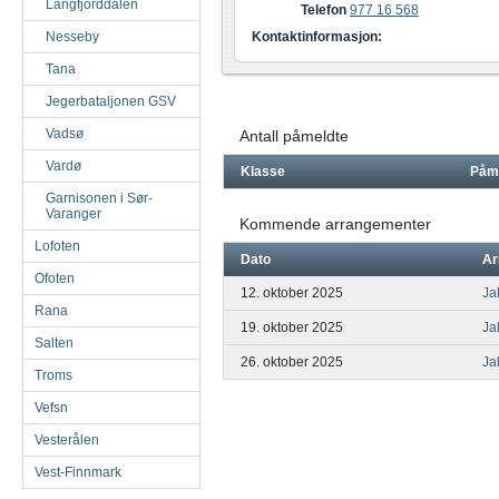
Langfjorddalen
Telefon
977 16 568
Nesseby
Kontaktinformasjon:
Tana
Jegerbataljonen GSV
Vadsø
Antall påmeldte
Vardø
Klasse
Påm
Garnisonen i Sør-
Varanger
Kommende arrangementer
Lofoten
Dato
Ar
Ofoten
12. oktober 2025
Ja
Rana
19. oktober 2025
Jak
Salten
26. oktober 2025
Ja
Troms
Vefsn
Vesterålen
Vest-Finnmark