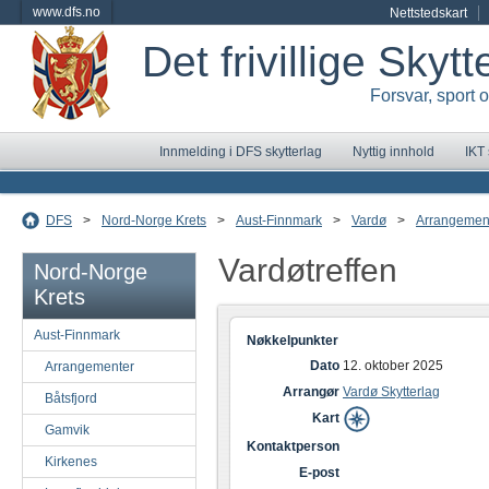
www.dfs.no
Nettstedskart
Det frivillige Skyt
Forsvar, sport 
Innmelding i DFS skytterlag
Nyttig innhold
IKT
DFS
>
Nord-Norge Krets
>
Aust-Finnmark
>
Vardø
>
Arrangemen
Vardøtreffen
Nord-Norge
Krets
Aust-Finnmark
Nøkkelpunkter
Dato
12. oktober 2025
Arrangementer
Arrangør
Vardø Skytterlag
Båtsfjord
Kart
Gamvik
Kontaktperson
Kirkenes
E-post