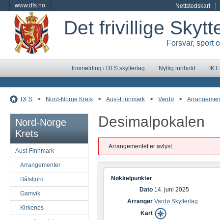
www.dfs.no
Nettstedskart
Det frivillige Skyt
Forsvar, sport 
Innmelding i DFS skytterlag
Nyttig innhold
IKT
DFS
>
Nord-Norge Krets
>
Aust-Finnmark
>
Vardø
>
Arrangemen
Desimalpokalen
Nord-Norge
Krets
Arrangementet er avlyst.
Aust-Finnmark
Arrangementer
Nøkkelpunkter
Båtsfjord
Dato
14. juni 2025
Gamvik
Arrangør
Vardø Skytterlag
Kirkenes
Kart