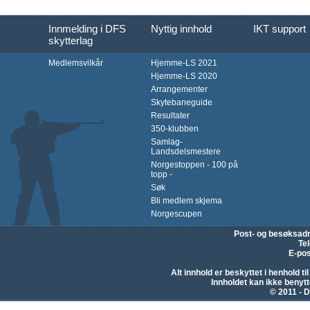
Innmelding i DFS
Nyttig innhold
IKT support
skytterlag
Medlemsvilkår
Hjemme-LS 2021
Hjemme-LS 2020
Arrangementer
Skytebaneguide
Resultater
350-klubben
Samlag-
Landsdelsmestere
Norgestoppen - 100 på
topp -
Søk
Bli medlem skjema
Norgescupen
Post- og besøksad
Te
E-pos
Alt innhold er beskyttet i henhold 
Innholdet kan ikke beny
© 2011 - D