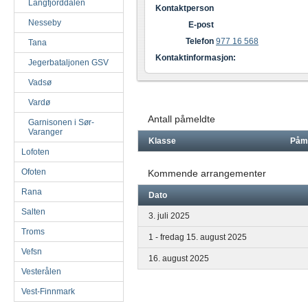
Langfjorddalen
Kontaktperson
Nesseby
E-post
Telefon
977 16 568
Tana
Kontaktinformasjon:
Jegerbataljonen GSV
Vadsø
Vardø
Antall påmeldte
Garnisonen i Sør-
Varanger
Klasse
Påm
Lofoten
Ofoten
Kommende arrangementer
Rana
Dato
Salten
3. juli 2025
Troms
1 - fredag 15. august 2025
Vefsn
16. august 2025
Vesterålen
Vest-Finnmark