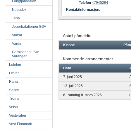
Langfjorddalen
Telefon
47945294
Nesseby
Kontaktinformasjon:
Tana
Jegerbataljonen GSV
Vadsø
Antall påmeldte
Vardø
Klasse
Påm
Garnisonen i Sør-
Varanger
Kommende arrangementer
Lofoten
Dato
Ofoten
7. juni 2025
Rana
13. juli 2025
Salten
6 - søndag 8. mars 2026
Troms
Vefsn
Vesterålen
Vest-Finnmark