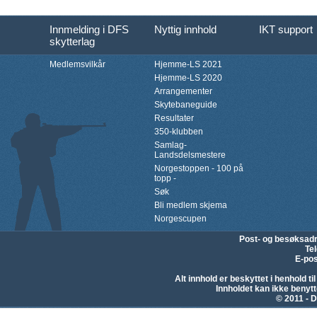
Innmelding i DFS
Nyttig innhold
IKT support
skytterlag
Medlemsvilkår
Hjemme-LS 2021
Hjemme-LS 2020
Arrangementer
Skytebaneguide
Resultater
350-klubben
Samlag-
Landsdelsmestere
Norgestoppen - 100 på
topp -
Søk
Bli medlem skjema
Norgescupen
Post- og besøksad
Te
E-pos
Alt innhold er beskyttet i henhold 
Innholdet kan ikke beny
© 2011 - D