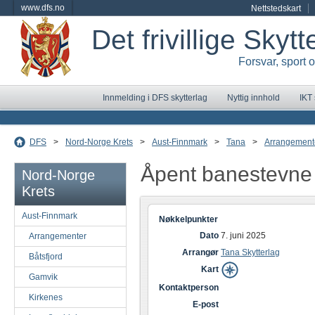
www.dfs.no
Nettstedskart
Det frivillige Skyt
Forsvar, sport 
Innmelding i DFS skytterlag
Nyttig innhold
IKT
DFS
>
Nord-Norge Krets
>
Aust-Finnmark
>
Tana
>
Arrangement
Åpent banestevne
Nord-Norge
Krets
Aust-Finnmark
Nøkkelpunkter
Dato
7. juni 2025
Arrangementer
Arrangør
Tana Skytterlag
Båtsfjord
Kart
Gamvik
Kontaktperson
Kirkenes
E-post