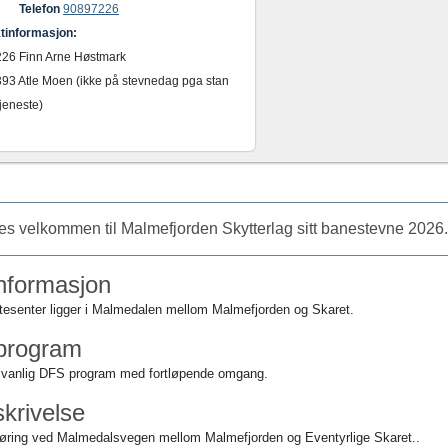
Telefon
90897226
tinformasjon:
26 Finn Arne Høstmark
93 Atle Moen (ikke på stevnedag pga stan
jeneste)
es velkommen til Malmefjorden Skytterlag sitt banestevne 2026
nformasjon
esenter ligger i Malmedalen mellom Malmefjorden og Skaret.
program
 vanlig DFS program med fortløpende omgang.
krivelse
kjøring ved Malmedalsvegen mellom Malmefjorden og Eventyrlige Skaret..