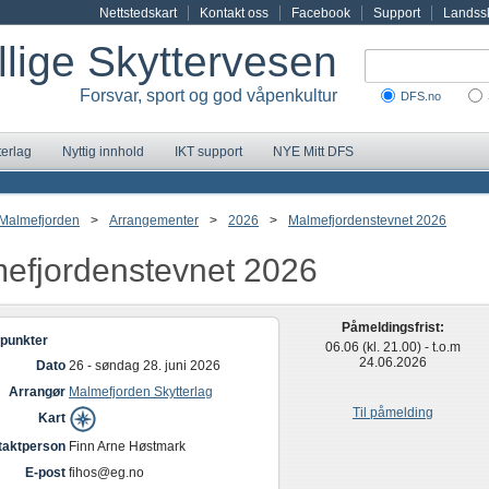
Nettstedskart
Kontakt oss
Facebook
Support
Landssk
illige Skyttervesen
Forsvar, sport og god våpenkultur
DFS.no
terlag
Nyttig innhold
IKT support
NYE Mitt DFS
Malmefjorden
>
Arrangementer
>
2026
>
Malmefjordenstevnet 2026
efjordenstevnet 2026
Påmeldingsfrist:
punkter
06.06 (kl. 21.00) - t.o.m
24.06.2026
Dato
26 - søndag 28. juni 2026
Arrangør
Malmefjorden Skytterlag
Til påmelding
Kart
taktperson
Finn Arne Høstmark
E-post
fihos@eg.no