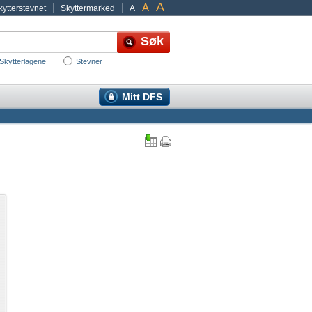
A
A
ytterstevnet
Skyttermarked
A
Skytterlagene
Stevner
Mitt DFS