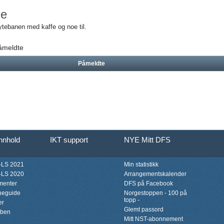
se
tebanen med kaffe og noe til.
påmeldte
Påmeldte
innhold
IKT support
NYE Mitt DFS
LS 2021
Min statistikk
LS 2020
Arrangementskalender
menter
DFS på Facebook
neguide
Norgestoppen - 100 på
topp -
er
Glemt passord
bben
Mitt NST-abonnement