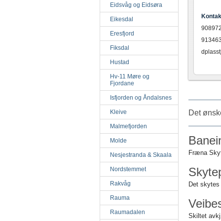
Eidsvåg og Eidsøra
Kontak
Eikesdal
908972
Eresfjord
913463
Fiksdal
dplasst
Hustad
Hv-11 Møre og
Fjordane
Isfjorden og Åndalsnes
Kleive
Det ønsk
Malmefjorden
Banei
Molde
Fræna Skyt
Nesjestranda & Skaala
Skyte
Nordstemmet
Rakvåg
Det skytes
Rauma
Veibes
Raumadalen
Skiltet av