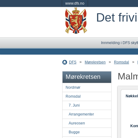
www.dfs.no
Det friv
Innmelding i DFS skyt
DFS
>
Mørekretsen
>
Romsdal
>
Malm
Mørekretsen
Nordmør
Nøkkel
Romsdal
7. Juni
Arrangementer
Aureosen
Kon
Bugge