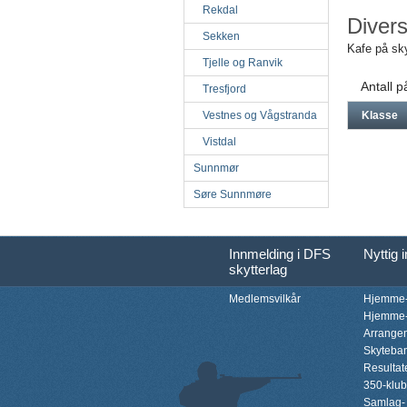
Rekdal
Diver
Sekken
Kafe på sky
Tjelle og Ranvik
Antall 
Tresfjord
Vestnes og Vågstranda
Klasse
Vistdal
Sunnmør
Søre Sunnmøre
Innmelding i DFS
Nyttig 
skytterlag
Medlemsvilkår
Hjemme-
Hjemme-
Arrange
Skyteba
Resultat
350-klu
Samlag-