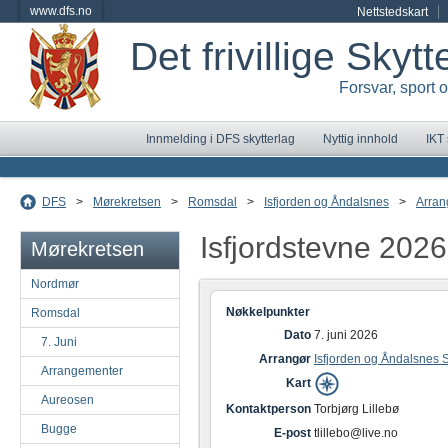
www.dfs.no
Nettstedskart
Det frivillige Skyt
Forsvar, sport 
Innmelding i DFS skytterlag
Nyttig innhold
IKT
DFS
>
Mørekretsen
>
Romsdal
>
Isfjorden og Åndalsnes
>
Arran
Isfjordstevne 2026
Mørekretsen
Nordmør
Nøkkelpunkter
Romsdal
Dato
7. juni 2026
7. Juni
Arrangør
Isfjorden og Åndalsnes S
Arrangementer
Kart
Aureosen
Kontaktperson
Torbjørg Lillebø
Bugge
E-post
tlillebo@live.no