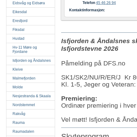
Telefon
45 46 26 94
Eidsvåg og Eidsøra
Kontaktinformasjon:
Eikesdal
Eresfjord
Fiksdal
Hustad
Isfjorden & Åndalsnes sky
Isfjordstevne 2026
Hv-11 Møre og
Fjordane
Isfjorden og Åndalsnes
Påmelding på DFS.no
Kleive
SK1/SK2/NU/R/ER/J Kr 8
Malmefjorden
Kl. 1-5, Jeger og Veteran:
Molde
Nesjestranda & Skaala
Premiering:
Ordinær premiering i hver
Nordstemmet
Rakvåg
Vel møtt! Isfjorden & Ånda
Rauma
Raumadalen
Skyteprogram