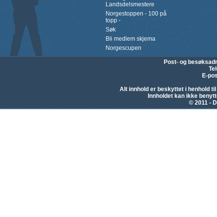
Landsdelsmestere
Norgestoppen - 100 på
topp -
Søk
Bli medlem skjema
Norgescupen
Post- og besøksad
Te
E-pos
Alt innhold er beskyttet i henhold 
Innholdet kan ikke beny
© 2011 - D