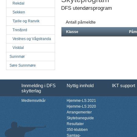
Rekdal
DFS utendørsprogram
Sekken
Tjelle og Ranvik
Antall påmeldte
Tresfjord
Klasse
Påm
Vestnes og Vågstranda
Vistdal
Sunnmør
Søre Sunnmøre
Innmelding i DFS
Nyttig innhold
IKT support
skytterlag
Medlemsvilkår
Hjemme-LS 2021
Hjemme-LS 2020
Arrangementer
Skytebaneguide
Resultater
350-klubben
Samlag-