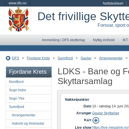
www.dfs.no
Nettstedskart
Det frivillige Skyt
Forsvar, sport 
Innmelding i DFS skytterlag
Nyttig innhold
IKT
DFS
>
Fjordane Krets
>
Sunnfjord
>
Gaular
>
Arrangementer
>
LDKS - Bane og Fe
Fjordane Krets
Skyttarsamlag
Nordfjord
Sogn Indre
Sogn Ytre
Nøkkelpunkter
Dato
10 - søndag 14. juni 20
Sunnfjord
Arrangør
Gaular Skyttarlag
Arrangementer
Kart
Askvoll og Holmedal
Live show
https://live.megalink.no/