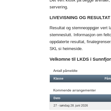
Det vert kiosk på begge arenaer,
servering.
LIVEVISNING OG RESULTAT
Resultat og stemneoppgjer vert l
stemneslutt. Informasjon om felto
oppdaterte resultat, finalegrense
SKL si heimeside.
Velkomne til LKDS i Sunnfjor
Antall påmeldte
Klasse
Påm
Kommende arrangementer
Dato
27 - søndag 28. juni 2026