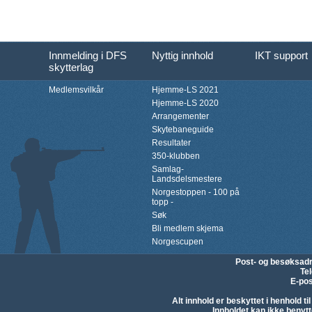
Innmelding i DFS
Nyttig innhold
IKT support
skytterlag
Medlemsvilkår
Hjemme-LS 2021
Hjemme-LS 2020
Arrangementer
Skytebaneguide
Resultater
350-klubben
Samlag-
Landsdelsmestere
Norgestoppen - 100 på
topp -
Søk
Bli medlem skjema
Norgescupen
Post- og besøksad
Te
E-pos
Alt innhold er beskyttet i henhold 
Innholdet kan ikke beny