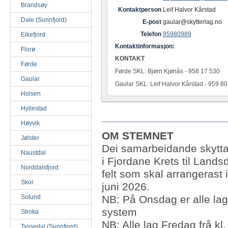
Brandsøy
Kontaktperson
Leif Halvor Kårstad
Dale (Sunnfjord)
E-post
gaular@skytterlag.no
Telefon
95980989
Eikefjord
Kontaktinformasjon:
Florø
KONTAKT
Førde
Førde SKL: Bjørn Kjønås - 958 17 530
Gaular
Gaular SKL: Leif Halvor Kårstad - 959 8
Holsen
Hyllestad
Høyvik
OM STEMNET
Jølster
Dei samarbeidande skyttarl
Naustdal
i Fjordane Krets til Land
Norddalsfjord
felt som skal arrangerast 
Skor
juni 2026.
Solund
NB: På Onsdag er alle lag
system
Stroka
NB: Alle lag Fredag frå k
Tyssedal (Sunnfjord)