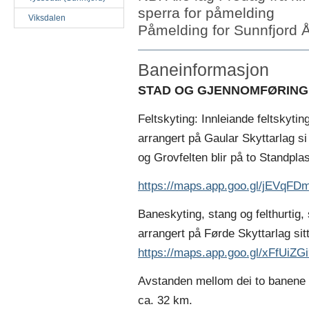
sperra for påmelding
Viksdalen
Påmelding for Sunnfjord Å
Baneinformasjon
STAD OG GJENNOMFØRING
Feltskyting: Innleiande feltskyting 
arrangert på Gaular Skyttarlag si
og Grovfelten blir på to Standpl
https://maps.app.goo.gl/jEVqFD
Baneskyting, stang og felthurtig, 
arrangert på Førde Skyttarlag si
https://maps.app.goo.gl/xFfUiZ
Avstanden mellom dei to banene
ca. 32 km.