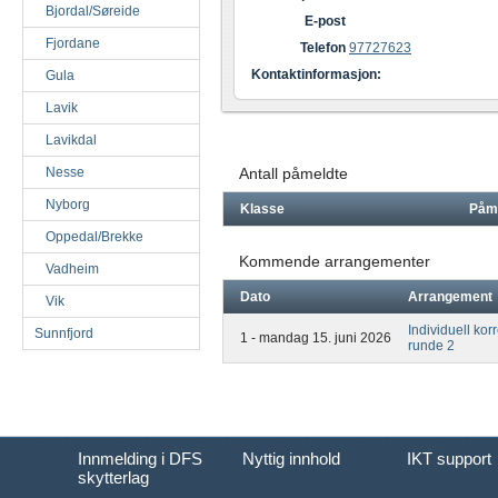
Bjordal/Søreide
E-post
Fjordane
Telefon
97727623
Kontaktinformasjon:
Gula
Lavik
Lavikdal
Nesse
Antall påmeldte
Nyborg
Klasse
Påm
Oppedal/Brekke
Kommende arrangementer
Vadheim
Dato
Arrangement
Vik
Individuell ko
Sunnfjord
1 - mandag 15. juni 2026
runde 2
Innmelding i DFS
Nyttig innhold
IKT support
skytterlag