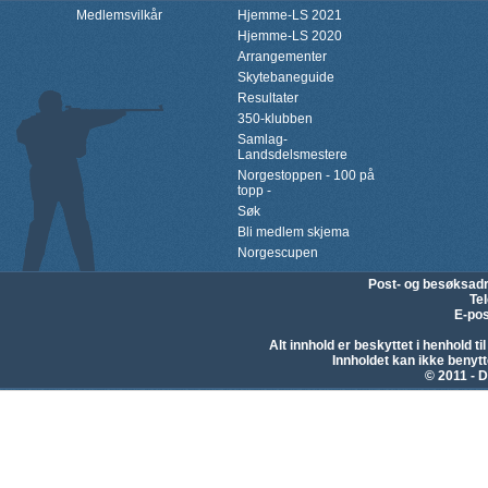
Medlemsvilkår
Hjemme-LS 2021
Hjemme-LS 2020
Arrangementer
Skytebaneguide
Resultater
350-klubben
Samlag-
Landsdelsmestere
Norgestoppen - 100 på
topp -
Søk
Bli medlem skjema
Norgescupen
Post- og besøksad
Te
E-pos
Alt innhold er beskyttet i henhold 
Innholdet kan ikke beny
© 2011 - D