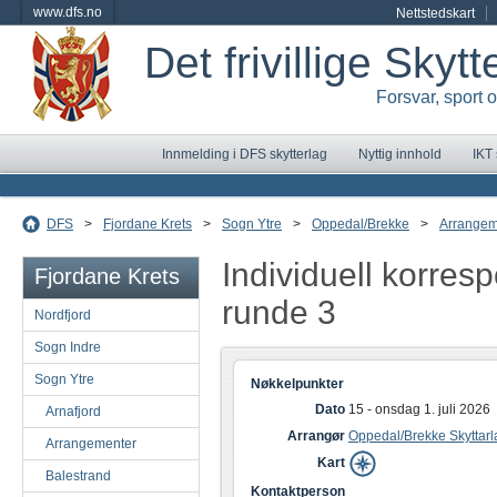
www.dfs.no
Nettstedskart
Det frivillige Skyt
Forsvar, sport 
Innmelding i DFS skytterlag
Nyttig innhold
IKT
DFS
>
Fjordane Krets
>
Sogn Ytre
>
Oppedal/Brekke
>
Arrangem
Individuell korre
Fjordane Krets
runde 3
Nordfjord
Sogn Indre
Sogn Ytre
Nøkkelpunkter
Dato
15 - onsdag 1. juli 2026
Arnafjord
Arrangør
Oppedal/Brekke Skyttarl
Arrangementer
Kart
Balestrand
Kontaktperson