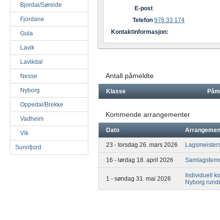
Bjordal/Søreide
E-post
Fjordane
Telefon
976 33 174
Kontaktinformasjon:
Gula
Lavik
Lavikdal
Antall påmeldte
Nesse
Nyborg
Klasse
Påm
Oppedal/Brekke
Kommende arrangementer
Vadheim
Dato
Arrangemen
Vik
23 - torsdag 26. mars 2026
Lagsmeister
Sunnfjord
16 - lørdag 18. april 2026
Samlagstemn
Individuell 
1 - søndag 31. mai 2026
Nyborg rund