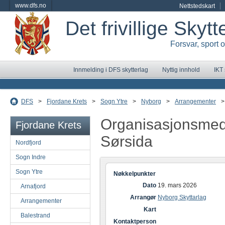
www.dfs.no
Nettstedskart
Det frivillige Skyt
Forsvar, sport 
Innmelding i DFS skytterlag
Nyttig innhold
IKT
DFS
>
Fjordane Krets
>
Sogn Ytre
>
Nyborg
>
Arrangementer
>
Organisasjonsmed
Fjordane Krets
Sørsida
Nordfjord
Sogn Indre
Sogn Ytre
Nøkkelpunkter
Dato
19. mars 2026
Arnafjord
Arrangør
Nyborg Skyttarlag
Arrangementer
Kart
Balestrand
Kontaktperson