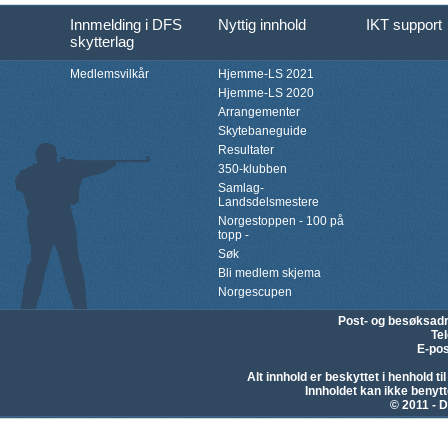
Innmelding i DFS
Nyttig innhold
IKT support
skytterlag
Medlemsvilkår
Hjemme-LS 2021
Hjemme-LS 2020
Arrangementer
Skytebaneguide
Resultater
350-klubben
Samlag-
Landsdelsmestere
Norgestoppen - 100 på
topp -
Søk
Bli medlem skjema
Norgescupen
Post- og besøksad
Te
E-pos
Alt innhold er beskyttet i henhold 
Innholdet kan ikke beny
© 2011 - D