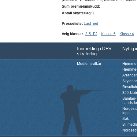
Sum premieinnskudd:
Antall skytterlag:
1
Presseliste:
Last ned
Velg klasse:
3-5+EJ
Klasse 5
Klasse 4
Innmelding i DFS
Nyttig 
skytterlag
Medlemsvilkår
Hjemme-
Hjemme-
Arrange
Skyteba
Resultat
350-klu
Samlag-
Landsde
Norgesto
topp -
Søk
Bli med
Norgesc