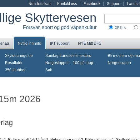
Nettstedskart
Kontakt oss
Facebook
Support
Landssk
illige Skyttervesen
Forsvar, sport og god våpenkultur
DFS.no
terlag
Nyttig innhold
IKT support
NYE Mitt DFS
Skytebaneguide
Samlag-Landsdelsmestere
Bli medlem skjema
Resultater
Norgestoppen - 100 på topp -
Norgescupen
350-klubben
Søk
-15m 2026
rlag
1=1, Eldre rekrutt 14-15 år=1, Nybegynner ung=2, Kikkertklassen=1, Skytterklasse