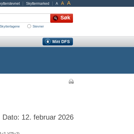
A
A
ytterstevnet
Skyttermarked
A
Skytterlagene
Stevner
Mitt DFS
Dato: 12. februar 2026
 1=2, V75=2)