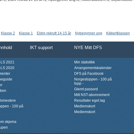
Klasse 2
Klasse 1
Eldre rekrutt 14-15 år
Nybegynner ung
Kikkertklassen
innhold
IKT support
NYE Mitt DFS
LS 2021
Min statistikk
LS 2020
Arrangementskalender
menter
DFS på Facebook
neguide
Norgestoppen - 100 på
topp -
er
Glemt passord
bben
Mitt NST-abonnement
lsmestere
Resultater eget lag
ppen - 100 på
Medlemskort
Medlemskort
lem skjema
upen