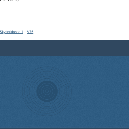
Skytterklasse 1
V75