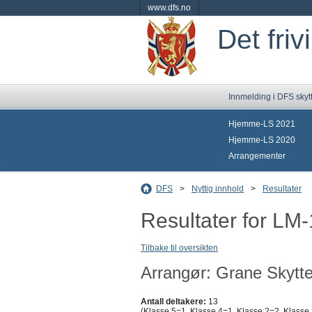
www.dfs.no
Det friv
Innmelding i DFS skyt
Hjemme-LS 2021
Hjemme-LS 2020
Arrangementer
DFS
>
Nyttig innhold
>
Resultater
Resultater for LM
Tilbake til oversikten
Arrangør: Grane Skytte
Antall deltakere:
13
(Klasse 5=1, Klasse 4=1, Klasse 2=2, Klasse 