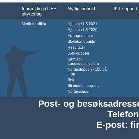
Innmelding i DFS
Nyttig innhold
IKT support
skytterlag
Medlemsvilkår
Hjemme-LS 2021
Hjemme-LS 2020
Arrangementer
Skytebaneguide
Resultater
350-klubben
Samlag-
Landsdelsmestere
Norgestoppen - 100 på
topp -
Søk
Bli medlem skjema
Norgescupen
Post- og besøksadress
Telefon
E-post
:
f