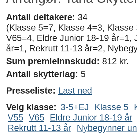
Antall deltakere:
34
(Klasse 5=7, Klasse 4=3, Klasse
V65=4, Eldre Junior 18-19 år=1, J
år=1, Rekrutt 11-13 år=2, Nybeg
Sum premieinnskudd:
812 kr.
Antall skytterlag:
5
Presseliste:
Last ned
Velg klasse:
3-5+EJ
Klasse 5
V55
V65
Eldre Junior 18-19 år
Rekrutt 11-13 år
Nybegynner u