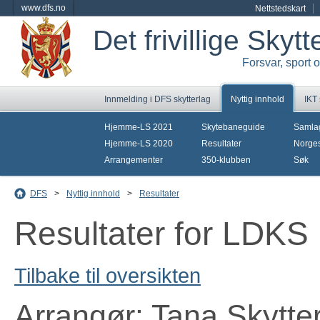
www.dfs.no
Nettstedskart
Det frivillige Skyt
Forsvar, sport 
Innmelding i DFS skytterlag
Nyttig innhold
IKT
Hjemme-LS 2021
Skytebaneguide
Samla
Hjemme-LS 2020
Resultater
Norges
Arrangementer
350-klubben
Søk
DFS
>
Nyttig innhold
>
Resultater
Resultater for LDKS
Tilbake til oversikten
Arrangør: Tana Skytte